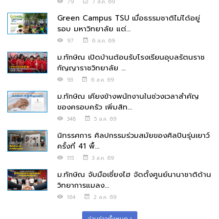
79
7 ส.ค. 69
Green Campus TSU เมื่อธรรมชาติไม่ได้อยู่
รอบ มหาวิทยาลัย แต่...
97
6 ส.ค. 69
ม.ทักษิณ เปิดบ้านต้อนรับโรงเรียนอุบลรัตนราช
กัญญาราชวิทยาลัย ...
93
6 ส.ค. 69
ม.ทักษิณ เคียงข้างพนักงานในช่วงเวลาสำคัญ
ของครอบครัว เพิ่มสิท...
348
5 ส.ค. 69
นิทรรศการ ศิลปกรรมร่วมสมัยของศิลปินรุ่นเยาว์
ครั้งที่ 41 พื้...
115
3 ส.ค. 69
ม.ทักษิณ จับมือเซี่ยงไฮ จัดตั้งศูนย์นานาชาติด้าน
วิทยาการแมลง...
164
2 ส.ค. 69