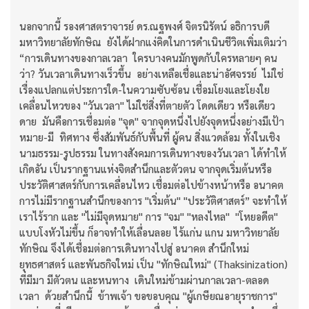
นอกจากนี้ รองศาสตราจารย์ ดร.ณฐพงศ์ จิตรนิรัตน์ อธิการบดี
มหาวิทยาลัยทักษิณ ยังได้ฝากแง่คิดในการดำเนินชีวิตเพิ่มเติมว่า
“การเดินทางของกาลเวลา ใครบางคนมักพูดกับใครหลายๆ คน
ว่า? วันเวลาเดินทางเร็วขึ้น อย่างเหลือเชื่อและน่าอัศจรรย์ ไม่ใช่
เรื่องแปลกแต่ประการใด-ในความซับซ้อน เชื่อมโยงและโยงใย
เคลื่อนไหวของ "วันเวลา" ไม่ใช่สิ่งที่ตายตัว โดดเดียว หรือเดียว
ดาย มันคือการเชื่อมต่อ "จุด" จากจุดหนึ่งไปยังจุดหนึ่งอย่างมีเป้า
หมาย-มี ทิศทาง ซึ่งสัมพันธ์กับพื้นที่ ผู้คน สิ่งแวดล้อม ทั้งในเชิง
นามธรรม-รูปธรรม ในทางสังคมการเดินทางของวันเวลา ได้ทำให้
เกิดอัน เป็นรากฐานแห่งจิตสำนึกและตัวตน จากจุดเริ่มต้นหรือ
ประวัติศาสตร์กับการเคลื่อนไหว เชื่อมต่อไปข้างหน้าหรือ อนาคต
การไม่มีรากฐานสำนึกของการ "เริ่มต้น" "ประวัติศาสตร์” จะทำให้
เราไร้ราก และ "ไม่มีจุดหมาย" การ "จม" "หลงไหล" "โหยอดีต"
แบบโงหัวไม่ขึ้น ก็อาจทำให้เลื่อนลอย ไร้แก่น แกน มหาวิทยาลัย
ทักษิณ จึงได้เชื่อมต่อการเดินทางไปสู่ อนาคต สำนึกใหม่
ยุทธศาสตร์ และพันธกิจใหม่ เป็น "ทักษิณใหม่" (Thaksinization)
ที่มีมา มีตัวตน และหนทาง เดินใหม่ข้ามผ่านกาลเวลา-ตลอด
เวลา ด้วยสำนึกนี้ ข้าพเจ้า ขอขอบคุณ "ผู้เกษียณอายุราชการ"