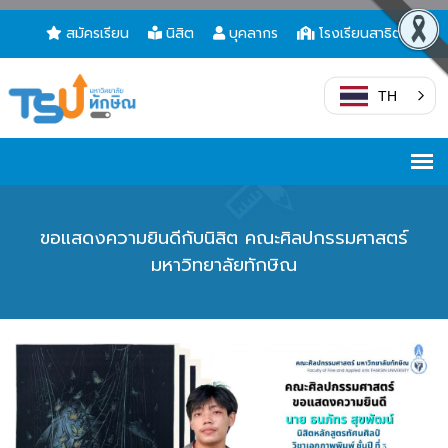
สมัครเรียน
นิสิต
บุคลากร
โรงเรียนสาธิต
TH
ขอแสดงความยินดีกับนิสิต คณะศิลปกรรมศาสตร์
มหาวิทยาลัยทักษิณ