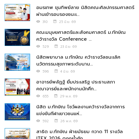
อมรเทพ ขุนทิพย์ลาย นิสิตคณะศิลปกรรมศาสตร์
ผ่านเข้ารอบรองชนะเ...
310
25 มิ.ย. 69
คณะมนุษยศาสตร์และสังคมศาสตร์ ม.ทักษิณ
คว้ารางวัล Conference ...
529
23 มิ.ย. 69
นิสิตพยาบาล ม.ทักษิณ คว้ารางวัลชนะเลิศ
นวัตกรรมสุขภาพระดับนาน...
596
4 มิ.ย. 69
อาจารย์พลัฏฐ์ ยิ้มประเสริฐ ประธานสภา
คณาจารย์และพนักงานนักศึก...
655
29 พ.ค. 69
นิสิต ม.ทักษิณ โชว์ผลงานคว้ารางวัลจากการ
แข่งขันกีฬาเยาวชนแห่...
592
26 พ.ค. 69
สาธิต ม.ทักษิณ ฝ่ายมัธยม กวาด 11 รางวัล
ITEX 2026 ตอกย้ำศัก...