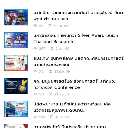
ม.ทักษิณ ร่วมแสดงความยินดี นายรุ่งโรจน์ จิตต
พงศ์ ตัวแทนประเท...
82
31 ก.ค. 69
มหาวิทยาลัยทักษิณคว้า Silver Award บนเวที
Thailand Research ...
267
2 ก.ค. 69
อมรเทพ ขุนทิพย์ลาย นิสิตคณะศิลปกรรมศาสตร์
ผ่านเข้ารอบรองชนะเ...
312
25 มิ.ย. 69
คณะมนุษยศาสตร์และสังคมศาสตร์ ม.ทักษิณ
คว้ารางวัล Conference ...
533
23 มิ.ย. 69
นิสิตพยาบาล ม.ทักษิณ คว้ารางวัลชนะเลิศ
นวัตกรรมสุขภาพระดับนาน...
598
4 มิ.ย. 69
อาจารย์พลัฏฐ์ ยิ้มประเสริฐ ประธานสภา