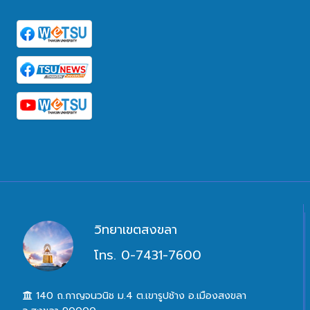
วิทยาเขตสงขลา
โทร. 0-7431-7600
140 ถ.กาญจนวนิช ม.4 ต.เขารูปช้าง อ.เมืองสงขลา