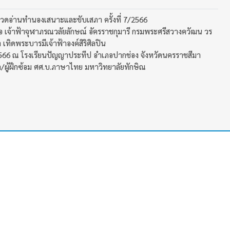
ะกวดอ่านทำนองเสนาะและขับเสภา ครั้งที่ 7/2566
อ เจ้าฟ้าจุฬาภรณวลัยลักษณ์ อัครราชกุมารี กรมพระศรีสวางควัฒน วร
ิดพระบารมีเจ้าฟ้าองค์สิริศิลปิน
 2566 ณ โรงเรียนปัญญาประทีป อำเภอปากช่อง จังหวัดนครราชสีมา
า/ผู้ฝึกซ้อม ศศ.บ.ภาษาไทย มหาวิทยาลัยทักษิณ