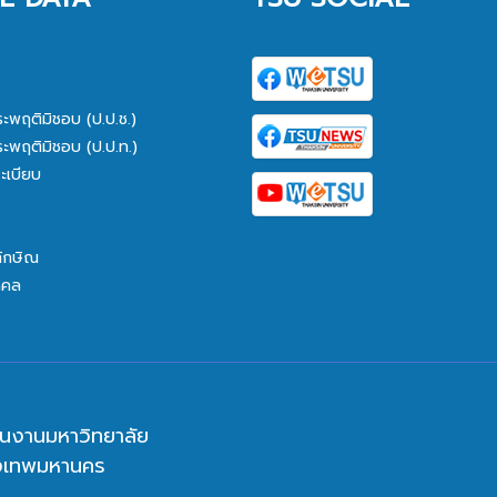
ระพฤติมิชอบ (ป.ป.ช.)
ระพฤติมิชอบ (ป.ป.ท.)
ะเบียบ
ทักษิณ
คคล
นงานมหาวิทยาลัย
ุงเทพมหานคร