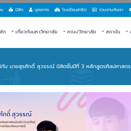
ยน
นิสิต
บุคลากร
โรงเรียนสาธิต
ร่วมงานกับเรา
ลัก
เกี่ยวกับมหาวิทยาลัย
คณะ/วิทยาลัย
สถาบัน
ส
บ นายสุรศักดิ์ สุวรรณ์ นิสิตชั้นปีที่ 3 หลักสูตรศิลปศาส