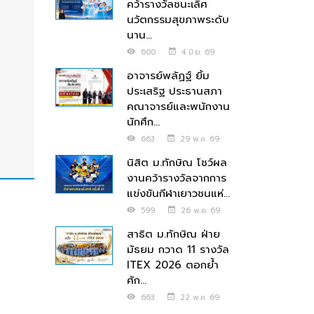
คว้ารางวัลชนะเลิศ
นวัตกรรมสุขภาพระดับ
นาน...
600
4 มิ.ย. 69
อาจารย์พลัฏฐ์ ยิ้ม
ประเสริฐ ประธานสภา
คณาจารย์และพนักงาน
นักศึก...
663
29 พ.ค. 69
นิสิต ม.ทักษิณ โชว์ผล
งานคว้ารางวัลจากการ
แข่งขันกีฬาเยาวชนแห่...
599
26 พ.ค. 69
สาธิต ม.ทักษิณ ฝ่าย
มัธยม กวาด 11 รางวัล
ITEX 2026 ตอกย้ำ
ศัก...
663
22 พ.ค. 69