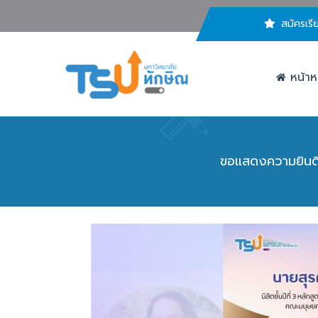
สมัครเรี
หน้าห
ขอแสดงความยินดีกั