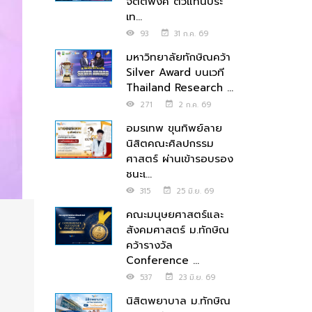
จิตตพงศ์ ตัวแทนประ
เท...
93
31 ก.ค. 69
มหาวิทยาลัยทักษิณคว้า
Silver Award บนเวที
Thailand Research ...
271
2 ก.ค. 69
อมรเทพ ขุนทิพย์ลาย
นิสิตคณะศิลปกรรม
ศาสตร์ ผ่านเข้ารอบรอง
ชนะเ...
315
25 มิ.ย. 69
คณะมนุษยศาสตร์และ
สังคมศาสตร์ ม.ทักษิณ
คว้ารางวัล
Conference ...
537
23 มิ.ย. 69
นิสิตพยาบาล ม.ทักษิณ