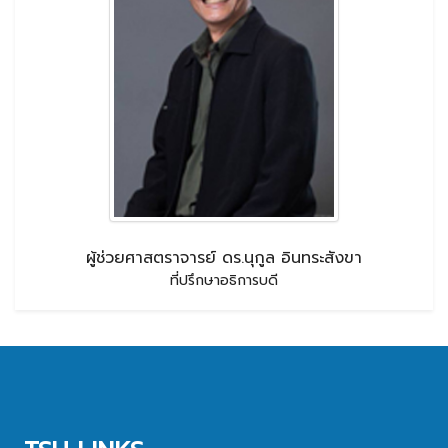
ผู้ช่วยศาสตราจารย์ ดร.นุกูล อินทระสังขา
ที่ปรึกษาอธิการบดี