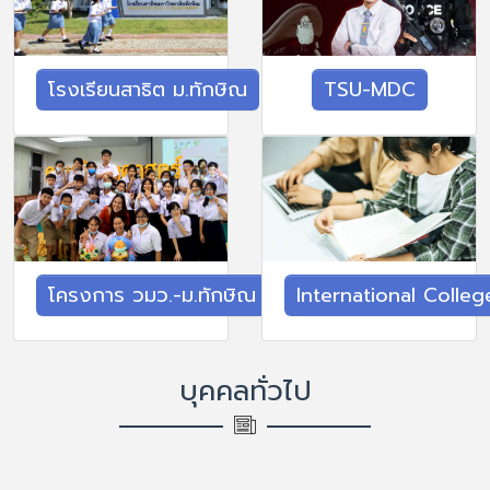
โรงเรียนสาธิต ม.ทักษิณ
TSU-MDC
โครงการ วมว.-ม.ทักษิณ
International Colleg
บุคคลทั่วไป