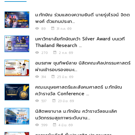
ม.ทักษิณ ร่วมแสดงความยินดี นายรุ่งโรจน์ จิตต
พงศ์ ตัวแทนประเท...
89
31 ก.ค. 69
มหาวิทยาลัยทักษิณคว้า Silver Award บนเวที
Thailand Research ...
270
2 ก.ค. 69
อมรเทพ ขุนทิพย์ลาย นิสิตคณะศิลปกรรมศาสตร์
ผ่านเข้ารอบรองชนะเ...
314
25 มิ.ย. 69
คณะมนุษยศาสตร์และสังคมศาสตร์ ม.ทักษิณ
คว้ารางวัล Conference ...
537
23 มิ.ย. 69
นิสิตพยาบาล ม.ทักษิณ คว้ารางวัลชนะเลิศ
นวัตกรรมสุขภาพระดับนาน...
599
4 มิ.ย. 69