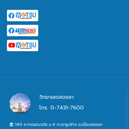
วิทยาเขตสงขลา
โทร. 0-7431-7600
140 ถ.กาญจนวนิช ม.4 ต.เขารูปช้าง อ.เมืองสงขลา