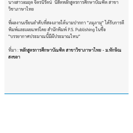
นางสาวอมฤต จิตรนิรัตน์ นิสิตหลักสูตรการศึกษาบัณฑิต สาขา
วิชาภาษาไทย
ที่ผลงานเขียนลำดับที่สองภายใต้นามปากกา "ภมุภามุ" ได้รับการตี
พิมพ์และเผยแพร่โดย สำนักพิมพ์ P.S. Publishing ในชื่อ
"บรรยากาศประมาณนี้มีผีประมาณไหน"
ที่มา :
หลักสูตรการศึกษาบัณฑิต สาขาวิชาภาษาไทย - ม.ทักษิณ
สงขลา