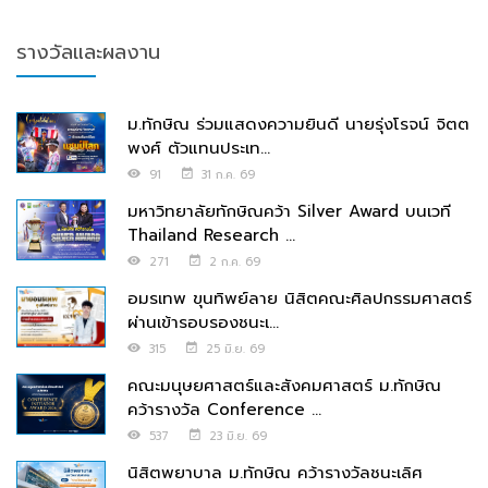
รางวัลและผลงาน
ม.ทักษิณ ร่วมแสดงความยินดี นายรุ่งโรจน์ จิตต
พงศ์ ตัวแทนประเท...
91
31 ก.ค. 69
มหาวิทยาลัยทักษิณคว้า Silver Award บนเวที
Thailand Research ...
271
2 ก.ค. 69
อมรเทพ ขุนทิพย์ลาย นิสิตคณะศิลปกรรมศาสตร์
ผ่านเข้ารอบรองชนะเ...
315
25 มิ.ย. 69
คณะมนุษยศาสตร์และสังคมศาสตร์ ม.ทักษิณ
คว้ารางวัล Conference ...
537
23 มิ.ย. 69
นิสิตพยาบาล ม.ทักษิณ คว้ารางวัลชนะเลิศ