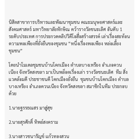
นิสิตสาขาการบริหารและพัฒนาชุมชน คณะมนุษยศาสตร์และ
สังคมศาสตร์ มหาวิทยาลัยทักษิณ คว้ารางวัลชนะเลิศ อันดับ 1
ระดับประเทศ การประกวดคลิปวิดีโอสื่อสร้างสรรค์ เล่าเรื่องสะท้อน
ความพอเพียงที่ยั่งยืนของชุมชน “หนึ่งเรื่องพอเพียง หล่อเลี้ยง
ชุมชน”
โดยนำโมเดลชุมชนบ้านโคกเมือง ตำบลบางเหรียง อำเภอควน
เนียง จังหวัดสงขลา มาเป็นพล็อตเรื่องเล่า รางวัลชนะเลิศ ทีม สิ่ง
แวดล้อมดี ประชาชนดี โคกเมืองยั่งยืน ชุมชนบ้านโคกเมือง ตำบล
บางเหรียง อำเภอควนเนียง จังหวัดสงขลา สมาชิกในทีม ประกอบ
ด้วย
1.นายฐรรธณสร มาสู่สุข
2.นายสุรศักดิ์ ทิพย์สงคราม
3.นางสาวชนารัญช์ แก้วทองสวน