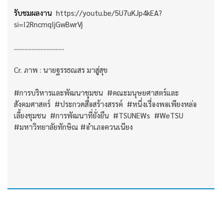
รับชมผลงาน
https://youtu.be/5U7uKJp4kEA?
si=I2RncmqIjGwBwrVj
..................................
Cr. ภาพ : นายฐรรธณสร มาสู่สุข
#การบริหารและพัฒนาชุมชน #คณะมนุษยศาสตร์และ
สังคมศาสตร์ #ประกวดสื่อสร้างสรรค์ #หนึ่งเรื่องพอเพียงหล่อ
เลี้ยงชุมชน #การพัฒนาที่ยั่งยืน #TSUNEWs #WeTSU
#มหาวิทยาลัยทักษิณ #อำเภอควนเนียง