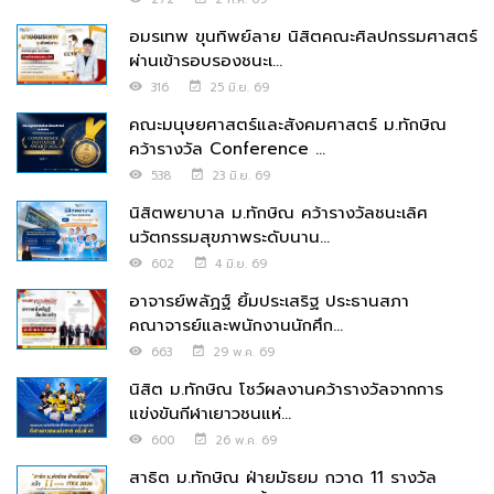
อมรเทพ ขุนทิพย์ลาย นิสิตคณะศิลปกรรมศาสตร์
ผ่านเข้ารอบรองชนะเ...
316
25 มิ.ย. 69
คณะมนุษยศาสตร์และสังคมศาสตร์ ม.ทักษิณ
คว้ารางวัล Conference ...
538
23 มิ.ย. 69
นิสิตพยาบาล ม.ทักษิณ คว้ารางวัลชนะเลิศ
นวัตกรรมสุขภาพระดับนาน...
602
4 มิ.ย. 69
อาจารย์พลัฏฐ์ ยิ้มประเสริฐ ประธานสภา
คณาจารย์และพนักงานนักศึก...
663
29 พ.ค. 69
นิสิต ม.ทักษิณ โชว์ผลงานคว้ารางวัลจากการ
แข่งขันกีฬาเยาวชนแห่...
600
26 พ.ค. 69
สาธิต ม.ทักษิณ ฝ่ายมัธยม กวาด 11 รางวัล