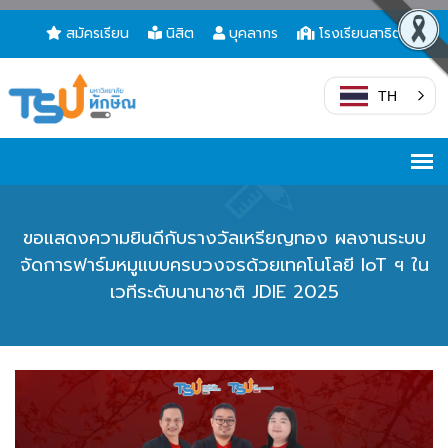
สมัครเรียน
นิสิต
บุคลากร
โรงเรียนสาธิต
TH
ขอแสดงความยินดีกับรางวัลเหรียญทอง ผลงานระบบ
จัดการฟาร์มหมูแบบครบวงจรด้วยเทคโนโลยี IoT ฯ ใน
เวทีระดับนานาชาติ JDIE 2025