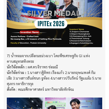
7) น้ำหอมจากเปลือกมะม่วงเบา โดยพืชเศรษฐกิจ GI แห่ง
คาบสมุทรสทิงพระ
นักวิจัยหลัก :
ผศ.ดร.จิราพร ช่อมณี
นักวิจัยร่วม :
1.นางสาวฐิติพร เรืองแก้ว 2.นายกฤษณพงศ์ กิม
เอ๊ะ 3.นางสาวธันย์ชนก จูห้อง 4.นางสาวปวันรัตน์ รัฐแฉล้ม 5.นาย
ศุภกร กตาธิการกุล
สังกัด
: คณะศึกษาศาสตร์ มหาวิทยาลัยทักษิณ