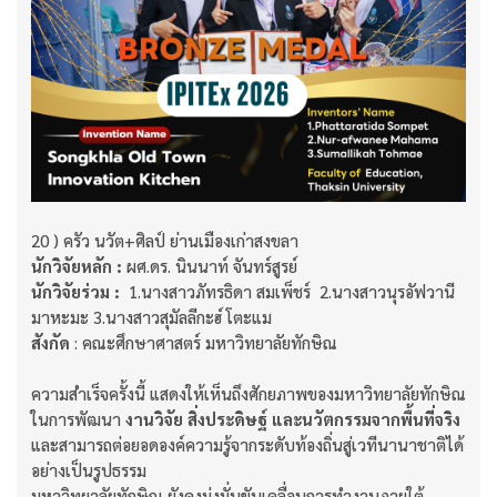
20 ) ครัว นวัต+ศิลป์ ย่านเมืองเก่าสงขลา​​​​​​​
นักวิจัยหลัก :
ผศ.ดร. นินนาท์ จันทร์สูรย์​​​​​​​
นักวิจัยร่วม :
​​​​​​​ 1.นางสาวภัทรธิดา สมเพ็ชร์ 2.นางสาวนุรอัฟวานี
มาหะมะ 3.นางสาวสุมัลลีกะฮ์ โตะแม
สังกัด
: คณะศึกษาศาสตร์ มหาวิทยาลัยทักษิณ
ความสำเร็จครั้งนี้ แสดงให้เห็นถึงศักยภาพของมหาวิทยาลัยทักษิณ
ในการพัฒนา
งานวิจัย สิ่งประดิษฐ์ และนวัตกรรมจากพื้นที่จริง
และสามารถต่อยอดองค์ความรู้จากระดับท้องถิ่นสู่เวทีนานาชาติได้
อย่างเป็นรูปธรรม
​​​​​​​มหาวิทยาลัยทักษิณ ยังคงมุ่งมั่นขับเคลื่อนการทำงานภายใต้