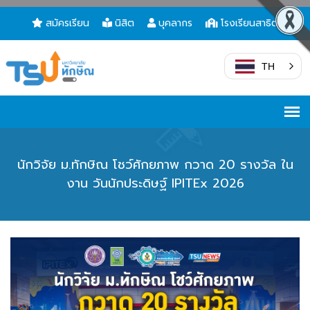
สมัครเรียน
นิสิต
บุคลากร
โรงเรียนสาธิต
TH
นักวิจัย ม.ทักษิณ โชว์ศักยภาพ กวาด 20 รางวัล ใน
งาน วันนักประดิษฐ์ IPITEx 2026