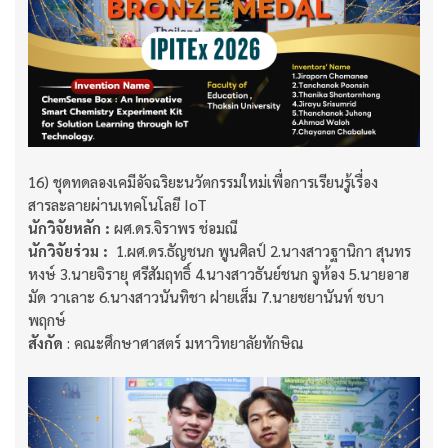
16) ชุดทดลองเคมีอัจฉริยะนวัตกรรมใหม่เพื่อการเรียนรู้เรื่อง
สารละลายผ่านเทคโนโลยี IoT
นักวิจัยหลัก :
ผศ.ดร.จิราพร ช่อมณี​​​​​​​
นักวิจัยร่วม :
​​​​​​​ 1.ผศ.ดร.ธัญชนก พูนศิลป์ 2.นางสาวฐานิกา สุนทร
หงษ์ 3.นายจิรายุ ศรีสัมฤทธิ์ 4.นางสาวธันย์ชนก จูห้อง 5.นายอาฮ
มัด วาเลาะ 6.นางสาวนันทิชา ฝายเส็ม 7.นายชยานันท์ ชบา
พฤกษ์
สังกัด
: คณะศึกษาศาสตร์ มหาวิทยาลัยทักษิณ