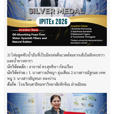
3) โฟมดูดซับน้ำมันที่เป็นมิตรต่อสิ่งแวดล้อมจากเส้นใยผักตบชวา
และน้ำยางพารา
นักวิจัยหลัก :
อาจารย์ ดร.สุทธิษา ก้อนเรือง
นักวิจัยร่วม :
1. นางสาวอภิชญา อุ่นเสียม 2.นางสาวณัฐกมล เทพ
หนู 3. นางสาวธัญชนก ทองปาน
สังกัด
: โรงเรียนสาธิตมหาวิทยาลัยทักษิณ ฝ่ายมัธยม