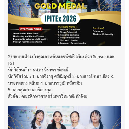
2) ระบบเฝ้าระวังคุณภาพดินและพืชอัจฉริยะด้วย Sensor และ
IoT
นักวิจัยหลัก :
ผศ.ดร.จิราพร ช่อมณี
นักวิจัยร่วม :
1. นายจิรายุ ศรีสัมฤทธิ์ 2. นางสาวปัทมา สีคง 3.
นายพงศกร หลีนะ 4. นายนราวุฒิ หลีอาซิม
5. นายศุภกร กตาธิการกุล
สังกัด
: คณะศึกษาศาสตร์ มหาวิทยาลัยทักษิณ