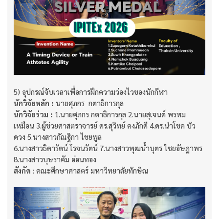
5) อุปกรณ์จับเวลาเพื่อการฝึกความว่องไวของนักกีฬา
นักวิจัยหลัก :
นายศุภกร กตาธิการกุล
นักวิจัยร่วม :
1.นายศุภกร กตาธิการกุล 2.นายสุเจนต์ พรหม
เหมือน 3.ผู้ช่วยศาสตราจารย์ ดร.สุวิทย์ คงภักดี 4.ดร.นำโชค บัว
ดวง 5.นางสาวกัณฐิกา ไชยพูล
6.นางสาวธิดารัตน์ โรจนรัตน์ 7.นางสาวพุฒน้ำบุตร ไชยอัษฎาพร
8.นางสาวบุษราคัม อ่อนทอง
สังกัด
: คณะศึกษาศาสตร์ มหาวิทยาลัยทักษิณ