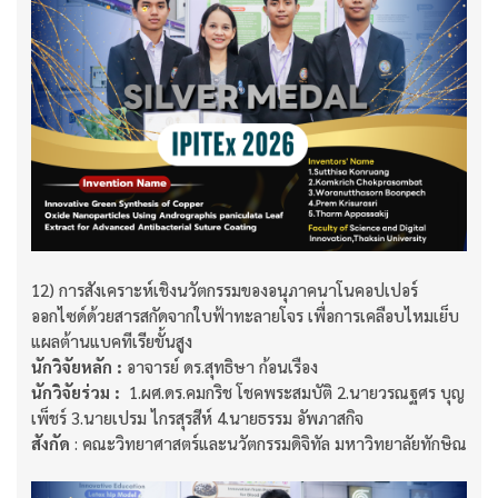
12) การสังเคราะห์เชิงนวัตกรรมของอนุภาคนาโนคอปเปอร์
ออกไซด์ด้วยสารสกัดจากใบฟ้าทะลายโจร เพื่อการเคลือบไหมเย็บ
แผลต้านแบคทีเรียขั้นสูง
นักวิจัยหลัก :
อาจารย์ ดร.สุทธิษา ก้อนเรือง​​​​​​​
นักวิจัยร่วม :
​​​​​​​ 1.ผศ.ดร.คมกริช โชคพระสมบัติ 2.นายวรณฐศร บุญ
เพ็ชร์ 3.นายเปรม ไกรสุรสีห์ 4.นายธรรม อัพภาสกิจ
สังกัด
: คณะวิทยาศาสตร์และนวัตกรรมดิจิทัล มหาวิทยาลัยทักษิณ