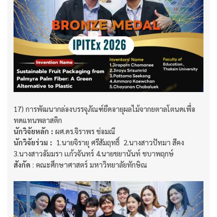
17) การพัฒนากล่องบรรจุภัณฑ์ยืดอายุผลไม้จากยตาลโตนดเพื่อ
ทดแทนพลาสติก
นักวิจัยหลัก :
ผศ.ดร.จิราพร ช่อมณี​​​​​​​
นักวิจัยร่วม :
​​​​​​​ 1.นายจิรายุ ศรีสัมฤทธิ์ 2.นางสาวปัทมา สีคง
3.นางสาวอัมมรา เเก้วจันทร์ 4.นายชยานันท์ ชบาพฤกษ์
สังกัด
: คณะศึกษาศาสตร์ มหาวิทยาลัยทักษิณ