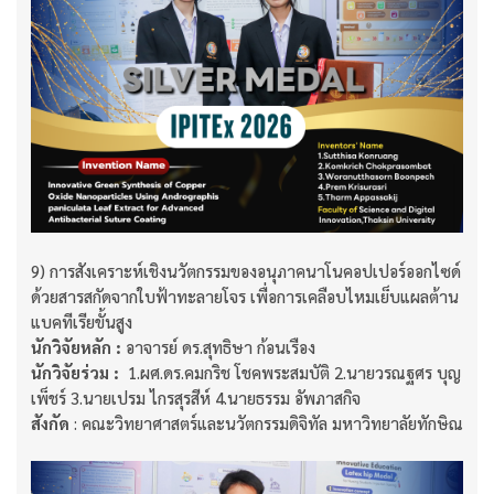
9) การสังเคราะห์เชิงนวัตกรรมของอนุภาคนาโนคอปเปอร์ออกไซด์
ด้วยสารสกัดจากใบฟ้าทะลายโจร เพื่อการเคลือบไหมเย็บแผลต้าน
แบคทีเรียขั้นสูง
นักวิจัยหลัก :
อาจารย์ ดร.สุทธิษา ก้อนเรือง
นักวิจัยร่วม :
1.ผศ.ดร.คมกริช โชคพระสมบัติ 2.นายวรณฐศร บุญ
เพ็ชร์ 3.นายเปรม ไกรสุรสีห์ 4.นายธรรม อัพภาสกิจ
สังกัด
: คณะวิทยาศาสตร์และนวัตกรรมดิจิทัล มหาวิทยาลัยทักษิณ