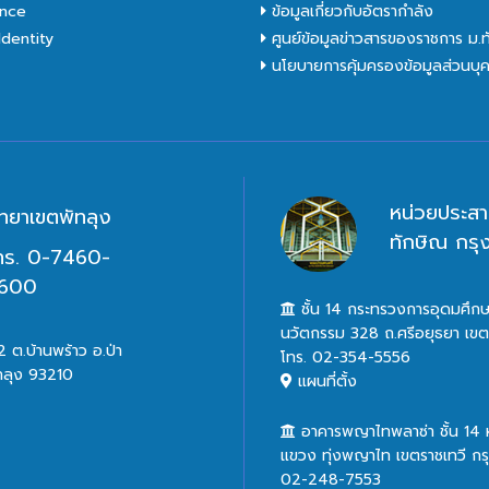
nce
ข้อมูลเกี่ยวกับอัตรากำลัง
dentity
ศูนย์ข้อมูลข่าวสารของราชการ ม.
นโยบายการคุ้มครองข้อมูลส่วนบุ
หน่วยประสา
ิทยาเขตพัทลุง
ทักษิณ กร
ทร. 0-7460-
600
ชั้น 14 กระทรวงการอุดมศึกษ
นวัตกรรม 328 ถ.ศรีอยุธยา เข
 ต.บ้านพร้าว อ.ป่า
โทร. 02-354-5556
ทลุง 93210
แผนที่ตั้ง
อาคารพญาไทพลาซ่า ชั้น 14
แขวง ทุ่งพญาไท เขตราชเทวี ก
02-248-7553