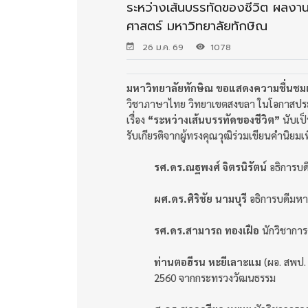
ระหว่างเส้นบรรทัดของชีวิต ผลงา
ศาสตร์ มหาวิทยาลัยทักษิณ
26 ม.ค. 69
1078
มหาวิทยาลัยทักษิณ ขอแสดงความชื่นชม
วิชาภาษาไทย วิทยาเขตสงขลา ในโอกาสประ
เรื่อง
“ระหว่างเส้นบรรทัดของชีวิต”
นับเป็
รับเกียรติจากผู้ทรงคุณวุฒิร่วมเขียนคำนิยมเ
รศ.ดร.ณฐพงศ์ จิตรนิรัตน์
อธิการบด
ผศ.ดร.ศิริชัย นามบุรี
อธิการบดีมหา
รศ.ดร.สามารถ ทองเฝือ
นักวิชาการ
ท่านตอฮีรน หะยีเลาะแม
(ผอ. สพป. 
2560 จากกระทรวงวัฒนธรรม