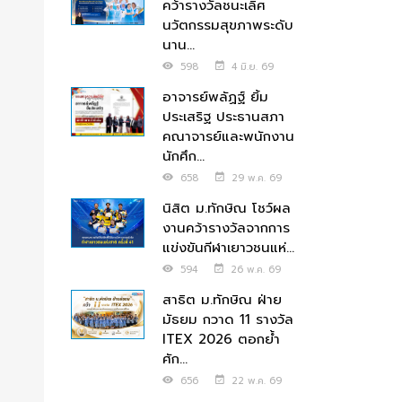
คว้ารางวัลชนะเลิศ
นวัตกรรมสุขภาพระดับ
นาน...
598
4 มิ.ย. 69
อาจารย์พลัฏฐ์ ยิ้ม
ประเสริฐ ประธานสภา
คณาจารย์และพนักงาน
นักศึก...
658
29 พ.ค. 69
นิสิต ม.ทักษิณ โชว์ผล
งานคว้ารางวัลจากการ
แข่งขันกีฬาเยาวชนแห่...
594
26 พ.ค. 69
สาธิต ม.ทักษิณ ฝ่าย
มัธยม กวาด 11 รางวัล
ITEX 2026 ตอกย้ำ
ศัก...
656
22 พ.ค. 69