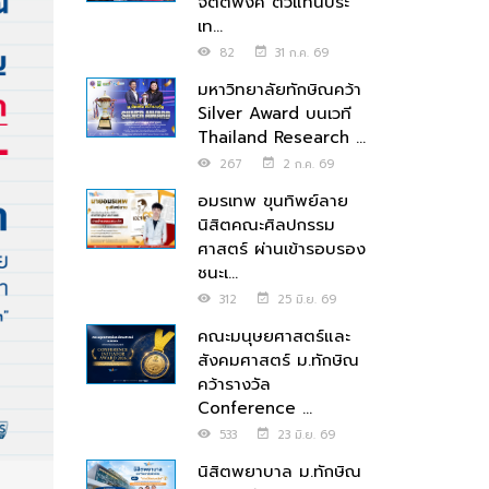
จิตตพงศ์ ตัวแทนประ
เท...
82
31 ก.ค. 69
มหาวิทยาลัยทักษิณคว้า
Silver Award บนเวที
Thailand Research ...
267
2 ก.ค. 69
อมรเทพ ขุนทิพย์ลาย
นิสิตคณะศิลปกรรม
ศาสตร์ ผ่านเข้ารอบรอง
ชนะเ...
312
25 มิ.ย. 69
คณะมนุษยศาสตร์และ
สังคมศาสตร์ ม.ทักษิณ
คว้ารางวัล
Conference ...
533
23 มิ.ย. 69
นิสิตพยาบาล ม.ทักษิณ