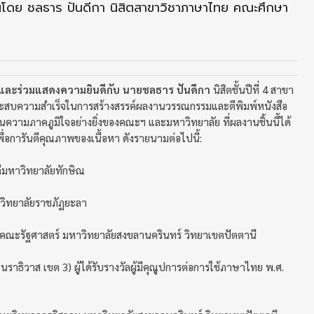
นโดย ชลธาร ปันดีกา นิสิตสาขาวิชาภาษาไทย คณะศึกษา
และร่วมแสดงความยินดีกับ นายชลธาร ปันดีกา
นิสิตชั้นปีที่ 4 สาขา
สบความสำเร็จในการสร้างสรรค์ผลงานวรรณกรรมและตีพิมพ์หนังสือ
นความภาคภูมิใจอย่างยิ่งของคณะฯ และมหาวิทยาลัย ที่ผลงานชิ้นนี้ได้
พื่อการันตีคุณภาพของเนื้อหา ดังรายนามต่อไปนี้:
ีมหาวิทยาลัยทักษิณ
วิทยาลัยราชภัฏยะลา
คณะรัฐศาสตร์ มหาวิทยาลัยสงขลานครินทร์ วิทยาเขตปัตตานี
นราธิวาส เขต 3) ผู้ได้รับรางวัลผู้มีคุณูปการต่อการใช้ภาษาไทย พ.ศ.