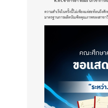
ศ.ดร.ซาการียา หะมะ
นักวิชาการค
ความสำเร็จในครั้งนี้ไม่เพียงแต่สะท้อนถึง
มาตรฐานการผลิตบัณฑิตคุณภาพของสาขาวิช