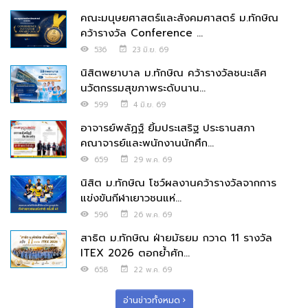
คณะมนุษยศาสตร์และสังคมศาสตร์ ม.ทักษิณ
คว้ารางวัล Conference ...
536
23 มิ.ย. 69
นิสิตพยาบาล ม.ทักษิณ คว้ารางวัลชนะเลิศ
นวัตกรรมสุขภาพระดับนาน...
599
4 มิ.ย. 69
อาจารย์พลัฏฐ์ ยิ้มประเสริฐ ประธานสภา
คณาจารย์และพนักงานนักศึก...
659
29 พ.ค. 69
นิสิต ม.ทักษิณ โชว์ผลงานคว้ารางวัลจากการ
แข่งขันกีฬาเยาวชนแห่...
596
26 พ.ค. 69
สาธิต ม.ทักษิณ ฝ่ายมัธยม กวาด 11 รางวัล
ITEX 2026 ตอกย้ำศัก...
658
22 พ.ค. 69
อ่านข่าวทั้งหมด