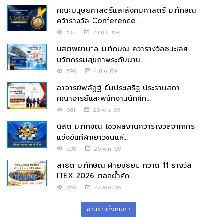
คณะมนุษยศาสตร์และสังคมศาสตร์ ม.ทักษิณ
คว้ารางวัล Conference ...
537
23 มิ.ย. 69
นิสิตพยาบาล ม.ทักษิณ คว้ารางวัลชนะเลิศ
นวัตกรรมสุขภาพระดับนาน...
599
4 มิ.ย. 69
อาจารย์พลัฏฐ์ ยิ้มประเสริฐ ประธานสภา
คณาจารย์และพนักงานนักศึก...
661
29 พ.ค. 69
นิสิต ม.ทักษิณ โชว์ผลงานคว้ารางวัลจากการ
แข่งขันกีฬาเยาวชนแห่...
598
26 พ.ค. 69
สาธิต ม.ทักษิณ ฝ่ายมัธยม กวาด 11 รางวัล
ITEX 2026 ตอกย้ำศัก...
659
22 พ.ค. 69
อ่านข่าวทั้งหมด