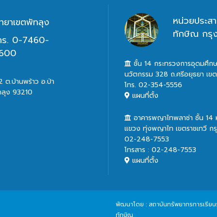
หน่วยประสา
ิทยาเขตพัทลุง
ทักษิณ กร
ทร. 0-7460-
600
ชั้น 14 กระทรวงการอุดมศึกษ
นวัตกรรม 328 ถ.ศรีอยุธยา เข
 ต.บ้านพร้าว อ.ป่า
โทร. 02-354-5556
ทลุง 93210
แผนที่ตั้ง
อาคารพญาไทพลาซ่า ชั้น 14
แขวง ทุ่งพญาไท เขตราชเทวี ก
02-248-7553
โทรสาร : 02-248-7553
แผนที่ตั้ง
พัฒนาโดย : สถาบันทรัพยากรการเรียนรู้
ทักษิณ