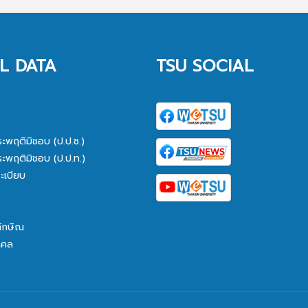
L DATA
TSU SOCIAL
ระพฤติมิชอบ (ป.ป.ช.)
ระพฤติมิชอบ (ป.ป.ท.)
ะเบียบ
ทักษิณ
คคล