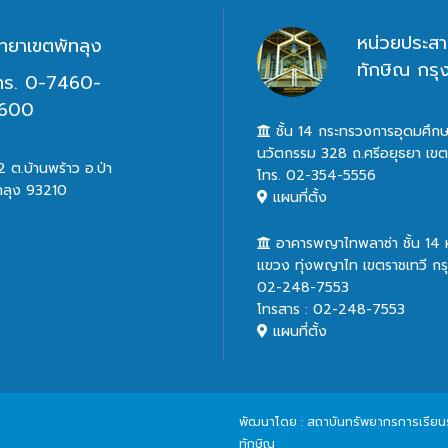
หน่วยประสา
ิทยาเขตพัทลุง
ทักษิณ กร
ทร. 0-7460-
600
ชั้น 14 กระทรวงการอุดมศึกษ
นวัตกรรม 328 ถ.ศรีอยุธยา เข
 ต.บ้านพร้าว อ.ป่า
โทร. 02-354-5556
ทลุง 93210
แผนที่ตั้ง
อาคารพญาไทพลาซ่า ชั้น 14
แขวง ทุ่งพญาไท เขตราชเทวี ก
02-248-7553
โทรสาร : 02-248-7553
แผนที่ตั้ง
พัฒนาโดย : สถาบันทรัพยากรการเรียนรู้
ทักษิณ