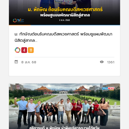
ม. ทักษิณต้อนรับคณบดีสหเวชศาสตร์ พร้อมชูแผนพัฒนา
นิสิตสู่สากล...
8 ส.ค. 68
1361