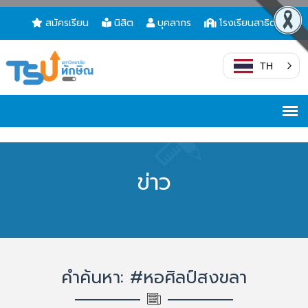
สมัครเรียน
นิสิต
บุคลากร
โรงเรียนสาธิต
TH
ข่าว
คำค้นหา: #หอศิลป์สงขลา