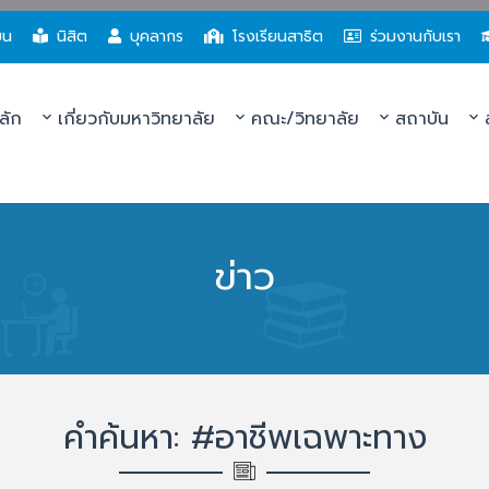
ยน
นิสิต
บุคลากร
โรงเรียนสาธิต
ร่วมงานกับเรา
ลัก
เกี่ยวกับมหาวิทยาลัย
คณะ/วิทยาลัย
สถาบัน
ส
ข่าว
คำค้นหา: #อาชีพเฉพาะทาง