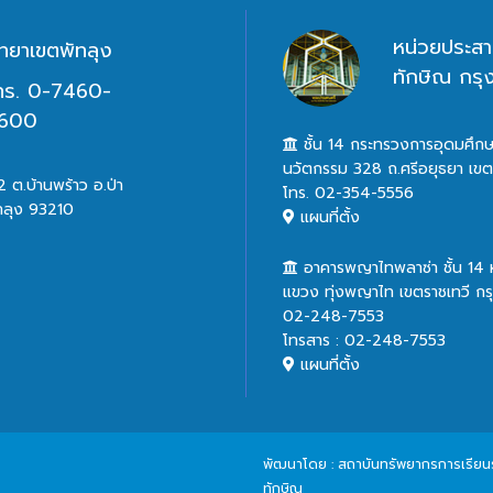
หน่วยประสา
ิทยาเขตพัทลุง
ทักษิณ กร
ทร. 0-7460-
600
ชั้น 14 กระทรวงการอุดมศึกษ
นวัตกรรม 328 ถ.ศรีอยุธยา เข
 ต.บ้านพร้าว อ.ป่า
โทร. 02-354-5556
ทลุง 93210
แผนที่ตั้ง
อาคารพญาไทพลาซ่า ชั้น 14
แขวง ทุ่งพญาไท เขตราชเทวี ก
02-248-7553
โทรสาร : 02-248-7553
แผนที่ตั้ง
พัฒนาโดย : สถาบันทรัพยากรการเรียนรู้
ทักษิณ