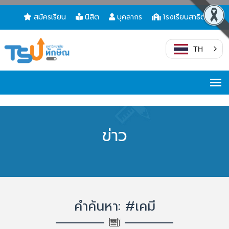
สมัครเรียน
นิสิต
บุคลากร
โรงเรียนสาธิต
TH
ข่าว
คำค้นหา: #เคมี