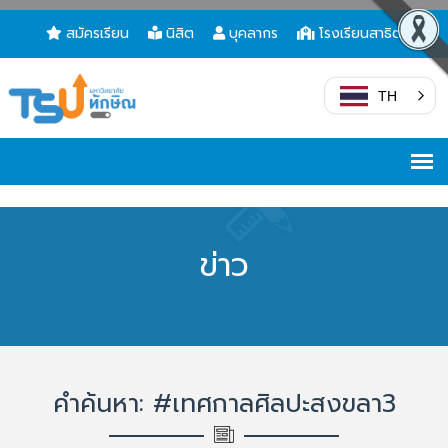
สมัครเรียน
นิสิต
บุคลากร
โรงเรียนสาธิต
TH
ข่าว
คำค้นหา: #เทศกาลศิลปะสงขลา3