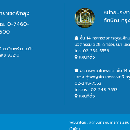
หน่วยประสา
ิทยาเขตพัทลุง
ทักษิณ กร
ทร. 0-7460-
600
ชั้น 14 กระทรวงการอุดมศึกษ
นวัตกรรม 328 ถ.ศรีอยุธยา เข
 ต.บ้านพร้าว อ.ป่า
โทร. 02-354-5556
ทลุง 93210
แผนที่ตั้ง
อาคารพญาไทพลาซ่า ชั้น 14
แขวง ทุ่งพญาไท เขตราชเทวี ก
02-248-7553
โทรสาร : 02-248-7553
แผนที่ตั้ง
พัฒนาโดย : สถาบันทรัพยากรการเรียนรู้
ทักษิณ