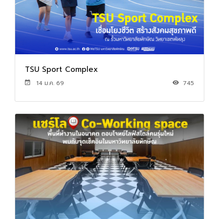
TSU Sport Complex
14 ม.ค. 69
745