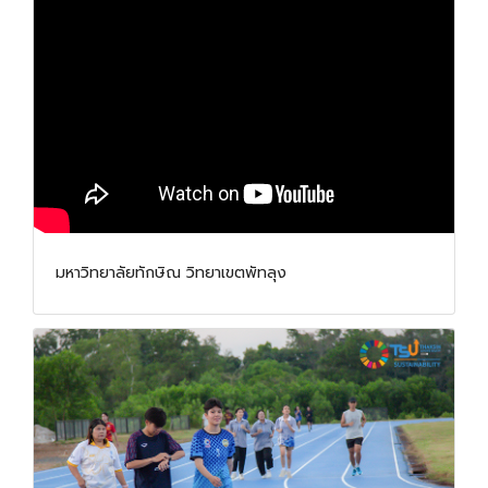
มหาวิทยาลัยทักษิณ วิทยาเขตพัทลุง