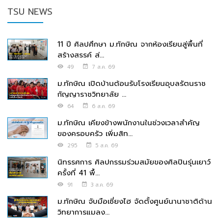
TSU NEWS
11 ปี ศิลปศึกษา ม.ทักษิณ จากห้องเรียนสู่พื้นที่
สร้างสรรค์ ส่...
49
7 ส.ค. 69
ม.ทักษิณ เปิดบ้านต้อนรับโรงเรียนอุบลรัตนราช
กัญญาราชวิทยาลัย ...
64
6 ส.ค. 69
ม.ทักษิณ เคียงข้างพนักงานในช่วงเวลาสำคัญ
ของครอบครัว เพิ่มสิท...
295
5 ส.ค. 69
นิทรรศการ ศิลปกรรมร่วมสมัยของศิลปินรุ่นเยาว์
ครั้งที่ 41 พื้...
91
3 ส.ค. 69
ม.ทักษิณ จับมือเซี่ยงไฮ จัดตั้งศูนย์นานาชาติด้าน
วิทยาการแมลง...