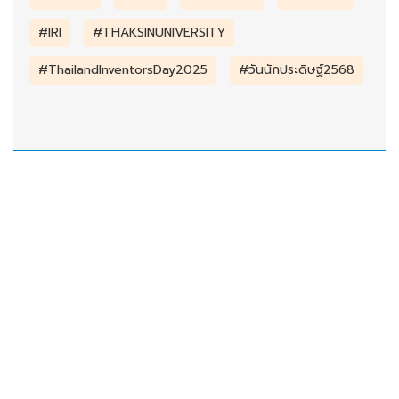
#IRI
#THAKSINUNIVERSITY
#ThailandInventorsDay2025
#วันนักประดิษฐ์2568