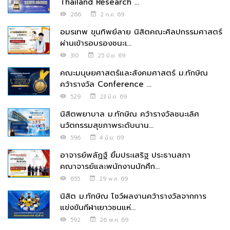
Thailand Research ...
266
2 ก.ค. 69
อมรเทพ ขุนทิพย์ลาย นิสิตคณะศิลปกรรมศาสตร์
ผ่านเข้ารอบรองชนะเ...
310
25 มิ.ย. 69
คณะมนุษยศาสตร์และสังคมศาสตร์ ม.ทักษิณ
คว้ารางวัล Conference ...
529
23 มิ.ย. 69
นิสิตพยาบาล ม.ทักษิณ คว้ารางวัลชนะเลิศ
นวัตกรรมสุขภาพระดับนาน...
596
4 มิ.ย. 69
อาจารย์พลัฏฐ์ ยิ้มประเสริฐ ประธานสภา
คณาจารย์และพนักงานนักศึก...
655
29 พ.ค. 69
นิสิต ม.ทักษิณ โชว์ผลงานคว้ารางวัลจากการ
แข่งขันกีฬาเยาวชนแห่...
592
26 พ.ค. 69