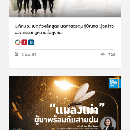
ม.ทักษิณ เปิดตัวหลักสูตร นิติศาสตรดุษฎีบัณฑิต มุ่งสร้าง
นวัตกรรมกฎหมายชั้นสูงขับเ...
6 มิ.ย. 69
726