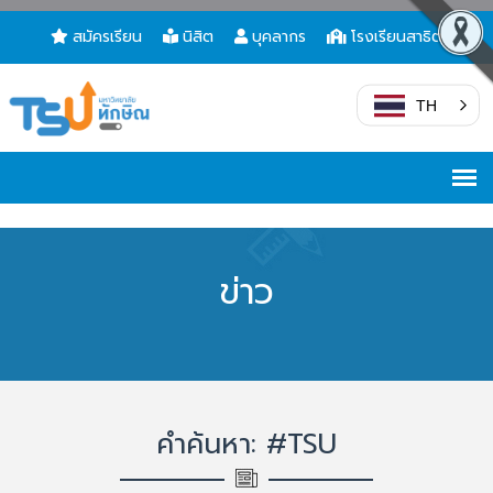
สมัครเรียน
นิสิต
บุคลากร
โรงเรียนสาธิต
TH
ข่าว
คำค้นหา: #TSU