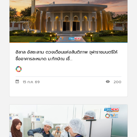
ฮิลาล อัสซะลาม ดวงเดือนแห่งสันติภาพ จุฬาราชมนตรีให้
ชื่ออาคารละหมาด ม.ทักษิณ เชื่...
15 ก.ค. 69
200