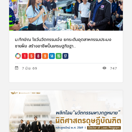
ม.ทักษิณ โชว์นวัตกรรมเจ๋ง ยกระดับอุตสาหกรรมประมง
ชายฝั่ง สร้างอาชีพปั้นเศรษฐกิจฐา...
7 มิ.ย. 69
747