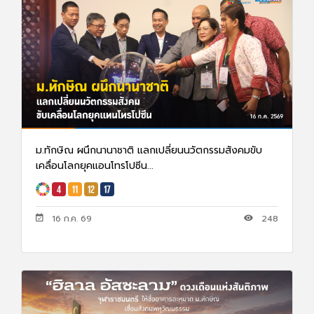
ม.ทักษิณ ผนึกนานาชาติ แลกเปลี่ยนนวัตกรรมสังคมขับ
เคลื่อนโลกยุคแอนโทรโปซีน...
16 ก.ค. 69
248