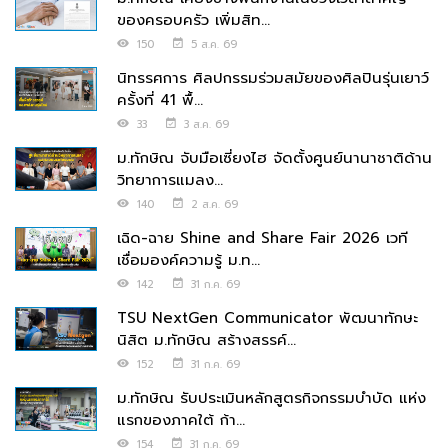
ของครอบครัว เพิ่มสิท...
150
5 ส.ค. 69
นิทรรศการ ศิลปกรรมร่วมสมัยของศิลปินรุ่นเยาว์
ครั้งที่ 41 พื้...
33
3 ส.ค. 69
ม.ทักษิณ จับมือเซี่ยงไฮ จัดตั้งศูนย์นานาชาติด้าน
วิทยาการแมลง...
140
2 ส.ค. 69
เฉิด-ฉาย Shine and Share Fair 2026 เวที
เชื่อมองค์ความรู้ ม.ท...
142
31 ก.ค. 69
TSU NextGen Communicator พัฒนาทักษะ
นิสิต ม.ทักษิณ สร้างสรรค์...
152
31 ก.ค. 69
ม.ทักษิณ รับประเมินหลักสูตรกิจกรรมบำบัด แห่ง
แรกของภาคใต้ ก้า...
154
31 ก.ค. 69