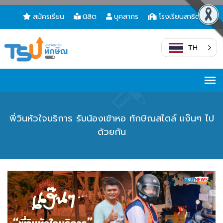
สมัครเรียน
นิสิต
บุคลากร
โรงเรียนสาธิต
TH
พี่วินหัวใจบริการ รับน้องเข้าหอ ทักษิณสไตล์ แง๊นๆ ไป
ด้วยกัน