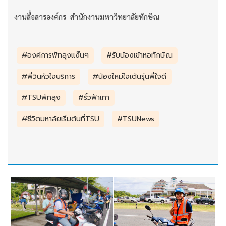
งานสื่อสารองค์กร สำนักงานมหาวิทยาลัยทักษิณ
#องค์การพัทลุงแง๊นๆ
#รับน้องเข้าหอทักษิณ
#พี่วินหัวใจบริการ
#น้องใหม่ใจเต้นรุ่นพี่ใจดี
#TSUพัทลุง
#รั้วฟ้าเทา
#ชีวิตมหาลัยเริ่มต้นที่TSU
#TSUNews