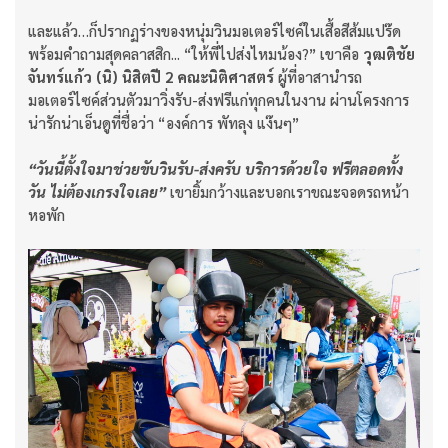
และแล้ว…ก็ปรากฏร่างของหนุ่มวินมอเตอร์ไซค์ในเสื้อสีส้มแปร๊ด
พร้อมคำถามสุดคลาสสิก... “ให้พี่ไปส่งไหมน้อง?” เขาคือ
วุฒติชัย
จันทร์แก้ว (นิ) นิสิตปี 2 คณะนิติศาสตร์
ผู้ที่อาสานำรถ
มอเตอร์ไซค์ส่วนตัวมาวิ่งรับ-ส่งฟรีแก่ทุกคนในงาน ผ่านโครงการ
น่ารักน่าเอ็นดูที่ชื่อว่า “องค์การ พัทลุง แง๊นๆ”
“วันนี้ตั้งใจมาช่วยขับวินรับ-ส่งครับ บริการด้วยใจ ฟรีตลอดทั้ง
วัน ไม่ต้องเกรงใจเลย”
เขายิ้มกว้างและบอกเราขณะจอดรถหน้า
หอพัก