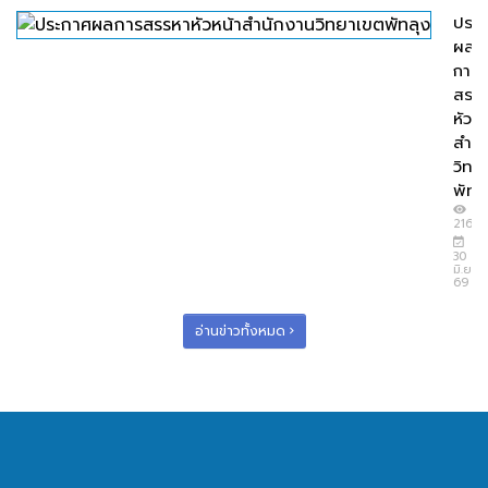
ประ
ผล
การ
สรร
หัวหน
สำนั
วิทย
พัทลุ
216
30
มิ.ย.
69
อ่านข่าวทั้งหมด