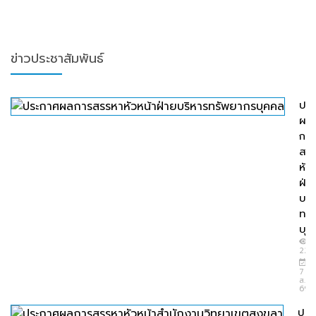
ข่าวประชาสัมพันธ์
ปร
ผล
การ
สร
หัว
ฝ่า
บริ
ทรั
บุค
22
7
ส.ค.
69
ประ