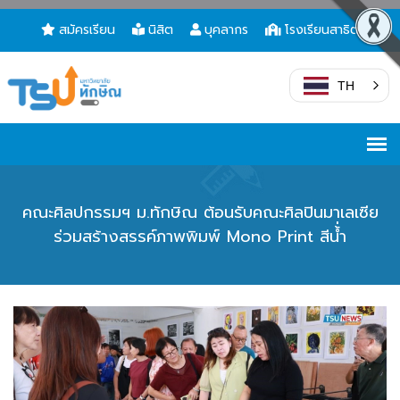
สมัครเรียน
นิสิต
บุคลากร
โรงเรียนสาธิต
TH
คณะศิลปกรรมฯ ม.ทักษิณ ต้อนรับคณะศิลปินมาเลเซีย
ร่วมสร้างสรรค์ภาพพิมพ์ Mono Print สีน้่ำ