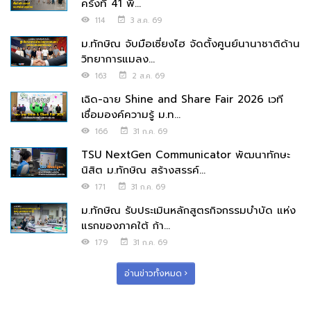
ครั้งที่ 41 พื้...
114
3 ส.ค. 69
ม.ทักษิณ จับมือเซี่ยงไฮ จัดตั้งศูนย์นานาชาติด้าน
วิทยาการแมลง...
163
2 ส.ค. 69
เฉิด-ฉาย Shine and Share Fair 2026 เวที
เชื่อมองค์ความรู้ ม.ท...
166
31 ก.ค. 69
TSU NextGen Communicator พัฒนาทักษะ
นิสิต ม.ทักษิณ สร้างสรรค์...
171
31 ก.ค. 69
ม.ทักษิณ รับประเมินหลักสูตรกิจกรรมบำบัด แห่ง
แรกของภาคใต้ ก้า...
179
31 ก.ค. 69
อ่านข่าวทั้งหมด