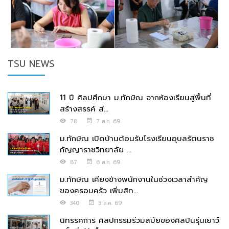
TSU NEWS
11 ปี ศิลปศึกษา ม.ทักษิณ จากห้องเรียนสู่พื้นที่
สร้างสรรค์ ส่...
78
7 ส.ค. 69
ม.ทักษิณ เปิดบ้านต้อนรับโรงเรียนอุบลรัตนราช
กัญญาราชวิทยาลัย ...
87
6 ส.ค. 69
ม.ทักษิณ เคียงข้างพนักงานในช่วงเวลาสำคัญ
ของครอบครัว เพิ่มสิท...
340
5 ส.ค. 69
นิทรรศการ ศิลปกรรมร่วมสมัยของศิลปินรุ่นเยาว์