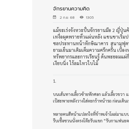
จักรยานความคิด
2 ก.ย. 68
1305
แม้จะเร่งจังหวะปั่นจักรยานมือ 2 ญี่ปุ่น
เหงื่อผุดพรายทั่วแผ่นหลัง แขนขาเริ่
ชลประทานหน้าทักษิณาคาร สนามฟุตบอล
ยามเย็นมาเติมเต็มความครึกครื้น เบื้อง
ทรัพยากรและการเรียนรู้ ต้นพะยอมแผ่ก
เงียบนิ่ง ไร้ลมไหวใบไม้
1.
บนเส้นทางเลี้ยวซ้ายหักศอก แล้วเลี้ยวขวา แ
เป้สะพายหลังวางใส่ตะกร้าหน้ารถ ก่อนเดิน
หลายคนสีหน้าแปลกใจที่ข้าพเจ้าโผล่มาแบบไม่
รีบเชื้อชวนนั่งตรงโต๊ะรับแขก “รับกาแฟนะค