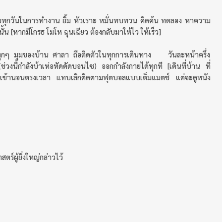
ุกกับทุกวันในการทำงาน ยิ้ม หัวเราะ หมั่นทบทวน คิดค้น ทดลอง หาความ
้น [หากมีโกรธ โมโห ฉุนเฉียว ต้องกลับมาให้ไว ให้เร็ว]
่ ทุกๆ มุมของบ้าน ศาลา ถือติดตัวในทุกการเดินทาง วันละหน้าครึ่ง
วงนี้กำลังบ้าเห่อหัดดัดบอนไซ) ออกกำลังกายได้ทุกที [เดินที่บ้าน ที่
 เข้านอนตรงเวลา แทบเลิกติดตามฟุตบอลแบบเต็มแมตช์ แต่จะดูหนัง
ตร์ผู้ยิ่งใหญ่กล่าวไว้