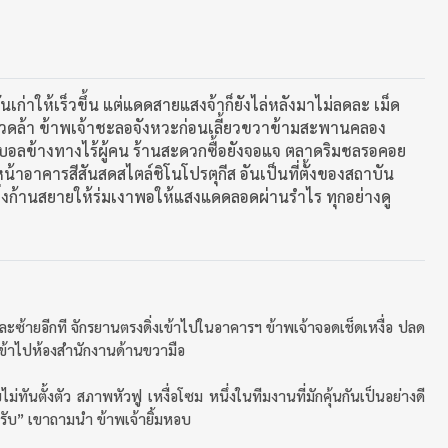
คันเก่าให้เร็วขึ้น แต่แดดสายแสงจ้าก็ยังไล่หลังมาไม่ลดละ เม็ด
มปวดล้า ข้าพเจ้าชะลอจังหวะก่อนเลี้ยวขวาข้ามสะพานคลอง
ข้างทางไร้ผู้คน ร้านสะดวกซื้อยังจอแจ ตลาดริมชลรอคอย
หน้าอาคารสีสันสดสไตล์ชิโนโปรตุกีส อันเป็นที่ตั้งของสถาบัน
ิ่งก้านสยายให้ร่มเงาพอให้แสงแดดลอดผ่านรำไร ทุกอย่างดู
ละซ้ายอีกที จักรยานตรงดิ่งเข้าไปในอาคารฯ ข้าพเจ้าจอดเช็ดเหงื่อ ปลด
เข้าไปห้องสำนักงานด้านขวามือ
ทันตั้งตัว สภาพหัวฟู เหงื่อโซม หนึ่งในทีมงานที่มักคุ้นกันเป็นอย่างดี
รับ” เขาถามนำ ข้าพเจ้ายิ้มหอบ