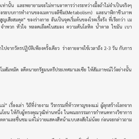
้วเท่านั้น และพยายามจะไม่ทานอาหารว่างระหว่างมื้อถ้าไม่จำเป็นจริงๆ
ลต่อระบบการทำงานของเมตาบอลิซึม(Metabolism) และนาฬิกาชีวภาพ
เสียสมดุล” ของร่างกาย อันเป็นจุดเริ่มต้นของโรคเรื้อรัง ที่เรียกว่า เม
 จำพวก หัวใจ หลอดเลือดในสมอง ความดันโลหิต น้ำตาล ไขมัน เบา
ปจากวัตรปฏิบัติเพียงครั้งเดียว ร่างกายอาจใช้เวลาถึง 2-3 วัน กับการ
 โมฮัมหมัด อดีตนายกรัฐมนตรีประเทศมาเลเซีย ให้สัมภาษณ์ไว้อย่างนั้น
งแม่” เรื่องเล่า วิถีที่ง่ายงาม วีรกรรมที่ห้าวหาญของแม่ ผู้ลุกสร้างโลกจาก
อนโยน ให้กับผู้ทรงคุณวุฒิท่านหนึ่ง ในคณะกรรมการกำหนดทางวิชาการ
เมตตาและชื่นชม แต่ไม่วายแสดงสีหน้าแบบสงสัยไม่น้อย ก่อนจะกล่าวถาม