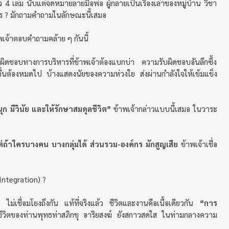
 4 เล่ม นับแต่จดหมายลายมือพ่อ ผู้กลายเป็นเรื่องเล่าของหมู่บ้าน วิชา
คร ? มักถามคำถามในลักษณะนี้เสมอ
พเจ้าตอบคำถามคล้าย ๆ กันนี้
ดชอบทางการบริหารที่ข้าพเจ้าต้องแบกบ่า ความรับผิดชอบอันลึกซึ้ง
่นต้องหมดไป บ้างแสดงนัยของความห่วงใย ส่งผ่านกำลังใจให้เข้มแข็ง
ก มีวินัย และให้รักษาสมดุลชีวิต”
ข้าพเจ้ากล่าวแบบนี้เสมอ ในวาระ
ต่ถ้าใครบางคน บางกลุ่มได้ ส่วนรวม-องค์กร มักสูญเสีย
ข้าพเจ้าเชื่อ
Integration) ?
ม่เชื่อมโยงถึงกัน แท้ที่จริงแล้ว ชีวิตและงานคือเนื้อเดียวกัน
“การ
วิตของท่านพุทธท่าสภิกขุ อาริยสงฆ์ ยังสกาวสดใส ในท่ามกลางความ