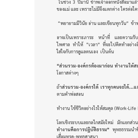
ในช่วง 3 ปีมานี้ ข้าพเจ้าออกหนังสือมาแล้ว
ของแม่ และ เพราะไม่มีจึงแตกต่าง ใครต่อใ
“พยายามมีวินัย อ่าน และเขียนทุกวัน” ข้า
อาจเป็นเพราะภาระ หน้าที่ และความรับผิ
ไพศาล ทำให้ “เวลา” ที่จะไปคิดทำอย่างอื
ใส่ใจกับการดูแลตนเอง เป็นต้น
“ส่วนรวม-องค์กรต้องมาก่อน ทำงานให้สนุ
โอกาสต่างๆ
ถ้
าส่วนรวม-องค์กรได้ เราทุกคนจะได้...แ
ตามคำพ่อสอน
ทำงาน ใช้ชีวิตอย่างไรให้สมดุล (Work-Life 
โลกเชิงระบบและกลไกสมัยใหม่ มักแยกส่วน ไ
ทำงานคือการปฏิบัติธรรม”
พุทธธรรมนำชี
เสื่อมทรุด-พุทธศาสนา