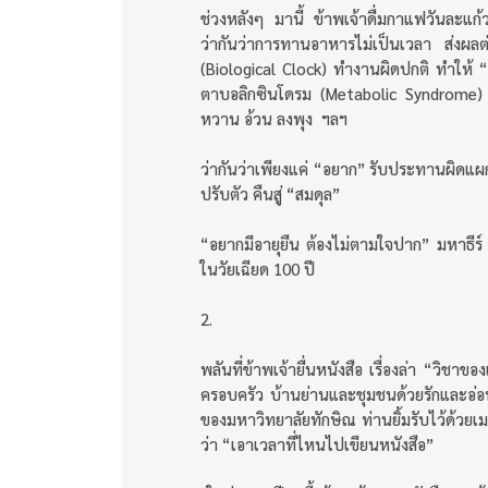
ช่วงหลังๆ มานี้ ข้าพเจ้าดื่มกาแฟวันละแก
ว่ากันว่าการทานอาหารไม่เป็นเวลา ส่งผ
(Biological Clock) ทำงานผิดปกติ ทำให้ “สูญ
ตาบอลิกซินโดรม (Metabolic Syndrome)
หวาน อ้วน ลงพุง ฯลฯ
ว่ากันว่าเพียงแค่ “อยาก” รับประทานผิดแผกไ
ปรับตัว คืนสู่ “สมดุล”
“อยากมีอายุยืน ต้องไม่ตามใจปาก” มหาธีร์
ในวัยเฉียด 100 ปี
2.
พลันที่ข้าพเจ้ายื่นหนังสือ เรื่องล่า “วิชาขอ
ครอบครัว บ้านย่านและชุมชนด้วยรักและอ่
ของมหาวิทยาลัยทักษิณ ท่านยิ้มรับไว้ด้วย
ว่า “เอาเวลาที่ไหนไปเขียนหนังสือ”