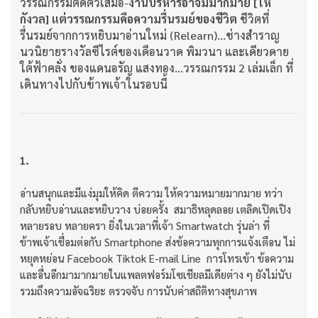
วรรณกรรมติดตัวเสมอ-
งานบริหารอาจมีมากมาย
[ให้
กังวล] แต่วรรณกรรมคือความรื่นรมย์ของชีวิต
ชีวิตที่
รื่นรมย์จากการหยิบมาอ่านใหม่ (Relearn)...ช่างสำราญ
นวนิยายรางวัลซีไรต์ของเดือนวาด พิมวนา และเดียวดาย
ใต้ฟ้าคลั่ง ของแดนอรัญ แสงทอง...วรรณกรรม 2 เล่มเล็ก ที่
เดินทางไปกับข้าพเจ้าในรอบนี้
1.
อ่านสนุกและมีแง่มุมให้คิด ตีความ ให้ความหมายมากมาย ทว่า
กลับหยิบอ่านและหยิบวาง บ่อยครั้ง สมาธิหลุดลอย เตลิดเปิดเปิง
หลายรอบ หลายครา ยิ่งในเวลาที่เจ้า Smartwatch รุ่นล่า ที่
ข้าพเจ้าเชื่อมต่อกับ Smartphone ส่งข้อความทุกการแจ้งเตือน ไม่
หยุดหย่อน Facebook Tiktok E-mail Line การโทรเข้า ข้อความ
และอื่นอีกมามากมายในแพลตฟอร์มโซเชียลมีเดียต่าง ๆ ยังไม่นับ
รวมถึงความอัจฉริยะ ตรวจจับ การนับค่าสถิติทางสุขภาพ