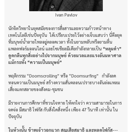
Ivan Pavlov
นักจิตวิทยาในยุคสมัยของการสื่อสารและความก้าวหน้าทาง
เทคโนโลยีเช่นปัจจุบัน ได้เปรียบเปรยไว้อย่างเจ็บแสบว่า นี่คือยุค
ที่มนุษย์น้ำลายไหลอยู่ตลอดเวลา ทั้งในยามหลับหรือยามตื่น
แพลตฟอร์มออนไลน์ และโซเชียลมีเดียกำลังกลายเป็น
“หลุมดำ”
ดูดกลืนทุกสิ่งอย่างไปจากมนุษย์ ด้วยมวลและแรงอันมหาศาล
แม้กระทั่ง “ความเป็นมนุษย์”
พฤติกรรม “Doomscrolling” หรือ “Doomsurfing” กำลังลด
ทอนความเป็นมนุษย์ สร้างความสั่นคลอนเปราะบางอันล่อแหลม
เสี่ยงแตกสลายของสังคม-ชุมชน
มีรายงานการศึกษาที่ชวนใจหาย ให้ตกใจว่า ความสามารถในการ
จดจ่อ มีสมาธิ โฟกัส กับสิ่งใดสิ่งหนึ่ง เพียง 47 วินาที เท่านั้น ใน
ปัจจุบัน
ในห้วงนั้น ข้าพเจ้าวอกแวก สูญเสียสมาธิ และหลุดโฟกัส---