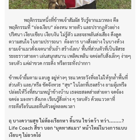
พฤติกรรมหนึ่งที่ข้าพเจ้าสัมผัส รับรู้จากแมวหลง คือ
พฤติกรรมที่ “ย่องเงียบ” ล่องหน หายตัว และปรากฏตัวอย่าง
ปริศนา เงียบเชียบ เงียบงัน ไม่รู้ตัว และจะพลันส่งเสียง ดึงดูด
ความสนใจ ในยามปรารถนา ต้องการ บางสิ่งอย่าง ในบางห้วง
ยามเจ้าแมวดั่งเจตนายั่วเย้า สร้างโลก/ พื้นที่ส่วนตัวที่เป็นอิสระ
ระยะราวสายตา เล่นสนุกสนาน เพลิดเพลิน จดจ่อกับสิ่งเล็กๆ ง่ายๆ
รอบตัว แค่ฝาขวด กระดิ่ง หรือกระทั่งปากกา
ข้าพเจ้ายิ้มตาม แอบดู อยู่ห่างๆ ระแวดระวังที่จะไม่ให้รุกล้ำพื้นที่
ส่วนตัว และ/หรือ ขัดจังหวะ “สุข” ในโลกที่เธอสร้าง ยามอุ้มหรือ
ปล่อยให้วิ่งที่สนามหญ้าข้างบ้าน เธอจะสอดส่ายส่ายตา จดจ้อง
จดจ่อ มองหา สังเกต เรียนรู้สิ่งต่าง ๆ รอบตัว ด้วยแววตาที่
กระตือรือร้นและตื่นตัวอยู่ตลอดเวลา
ฤ บางความสุข ไม่ต้องเรียกหา ดิ้นรน ไขว่คว้า ทว่า........
?
Life Coach สี่ขา บอก ‘นุดทาสแมว’ หน้าใหม่ในวงการแบบ
เงียบๆ ไม่อวดโอ่