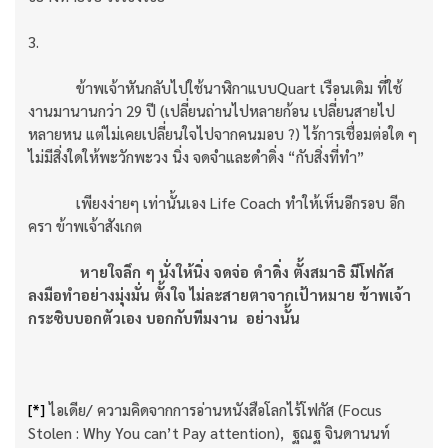
3.
ข้าพเจ้าหันกลับไปใช้นาฬิกาแบบQuart เรือนเดิม ที่ใช้
งานมานานกว่า 29 ปี (เปลี่ยนถ่านไปหลายก้อน เปลี่ยนสายไป
หลายหน แต่ไม่เคยเปลี่ยนใจไปจากคนมอบ ?) ไร้การเชื่อมต่อใด ๆ
ไม่มีสิ่งใดให้พะวักพะวง นิ่ง จดจำและดำดิ่ง “กับสิ่งที่ทำ”
เพียงง่ายๆ เท่านั้นเอง Life Coach ทำให้เห็นอีกรอบ อีก
ครา ข้าพเจ้าสังเกต
หายใจลึก ๆ นั่งให้นิ่ง จดจ่อ ดำดิ่ง ตั้งสมาธิ มีโฟกัส
ลงมือทำอย่างมุ่งมั่น ตั้งใจ ไม่ละสายตาจากเป้าหมาย ข้าพเจ้า
กระซิบบอกตัวเอง บอกกับทีมงาน อย่างนั้น
[*]
ไอเดีย/ ความคิดจากการอ่านหนังสือโลกไร้โฟกัส (Focus
Stolen : Why You can’t Pay attention), ฐณฐ จินดานนท์