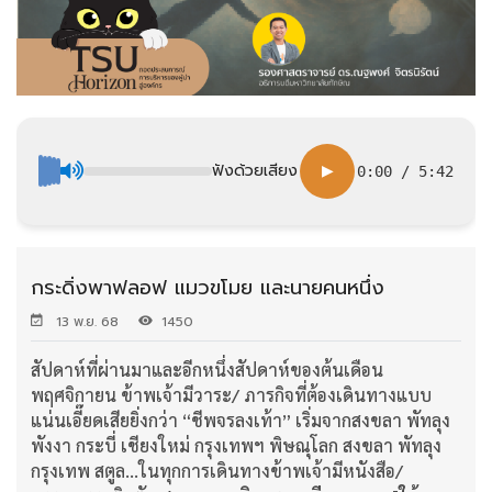
ฟังด้วยเสียง
▶
0:00
/
5:42
กระดิ่งพาฟลอฟ แมวขโมย และนายคนหนึ่ง
13 พ.ย. 68
1450
สัปดาห์ที่ผ่านมาและอีกหนึ่งสัปดาห์ของต้นเดือน
พฤศจิกายน ข้าพเจ้ามีวาระ/ ภารกิจที่ต้องเดินทางแบบ
แน่นเอี๊ยดเสียยิ่งกว่า “ชีพจรลงเท้า” เริ่มจากสงขลา พัทลุง
พังงา กระบี่ เชียงใหม่ กรุงเทพฯ พิษณุโลก สงขลา พัทลุง
กรุงเทพ สตูล...ในทุกการเดินทางข้าพเจ้ามีหนังสือ/