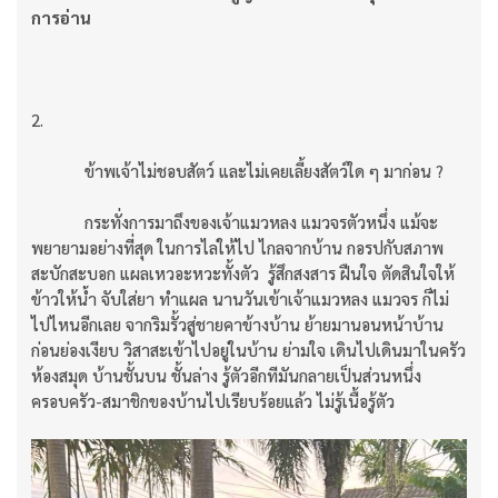
การอ่าน
2.
ข้าพเจ้าไม่ชอบสัตว์ และไม่เคยเลี้ยงสัตว์ใด ๆ มาก่อน ?
กระทั่งการมาถึงของเจ้าแมวหลง แมวจรตัวหนึ่ง แม้จะ
พยายามอย่างที่สุด ในการไล่ให้ไป ไกลจากบ้าน กอรปกับสภาพ
สะบักสะบอก แผลเหวอะหวะทั้งตัว รู้สึกสงสาร ฝืนใจ ตัดสินใจให้
ข้าวให้น้ำ จับใส่ยา ทำแผล นานวันเข้าเจ้าแมวหลง แมวจร ก็ไม่
ไปไหนอีกเลย จากริมรั้วสู่ชายคาข้างบ้าน ย้ายมานอนหน้าบ้าน
ก่อนย่องเงียบ วิสาสะเข้าไปอยู่ในบ้าน ย่ามใจ เดินไปเดินมาในครัว
ห้องสมุด บ้านชั้นบน ชั้นล่าง รู้ตัวอีกทีมันกลายเป็นส่วนหนึ่ง
ครอบครัว-สมาชิกของบ้านไปเรียบร้อยแล้ว ไม่รู้เนื้อรู้ตัว