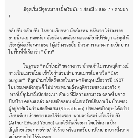
มีจุดเริ่ม มีจุดหมาย เมื่อเริ่มนับ 1 ย่อมมี 2 และ ? ? ตามมา
!
กลับกัน คล้ายกัน...ในยามเรียกหา มักล่องหน หนีหาย ไร้ร่องรอย
ยามนิ่งเฉย ทอดน่อง อ้อยอิง ออดอ้อน คลอเคลีย มีปรัชญา แง่มุมให้
เรียนรู้ต่อเนื่องจากเธอ ! ผู้สร้างรอยยิ้ม มิตรภาพ และความเบิกบาน
ในพื้นที่ที่เรียกว่า “บ้าน”
ในฐานะ “หน้าใหม่” ของวงการ ข้าพเจ้าไม่พบพฤติการณ์
การเป็นแมวขโมย เข้าใจว่าส่วนสำนวนแมวขโมย หรือ “Cat
burglar” ที่ถูกนำมาใช้ครั้งแรกในภาษาอังกฤษ เมื่อราวปี 1907
ในประเทศอังกฤษก็ ไม่น่าจะหมายถึงพฤติกรรมของแมวจริง ๆ
หากใช้อุปมาถึงนักย่องเบา ตัวยง ที่มีความสามารถ ฉลาดในการ
ปีนป่าย คล่องแคล่ว ถอดสลักกลอน ขโมยทรัพย์สินภายในบ้านของ
ผู้อยู่อาศัยในย่านสตรีทแธม (Streatham) ประเทศอังกฤษ ได้อย่าง
เงียบเชียบ ง่ายดาย และไร้ร่องรอย นามอาร์เธอร์ เอ็ดเวิร์ด ยัง
(Arthur Edward Young) และใช้กันเรื่อยมา โดยใช้แมวเป็น
สัญลักษณ์ของวายร้าย/ ตัวร้าย หรือแพะรับบาปในยามบางสิ่งบาง
อย่างหายไป ไร้ร่องรอย