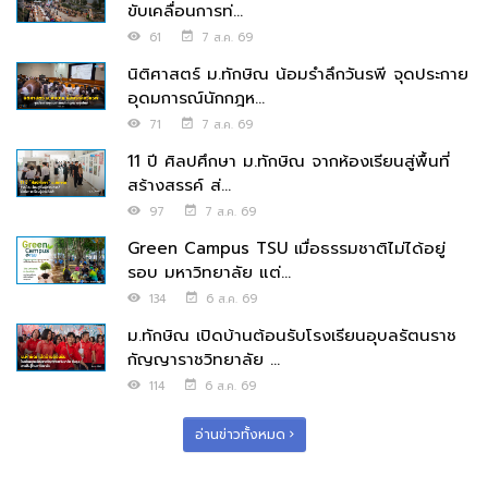
ขับเคลื่อนการท่...
61
7 ส.ค. 69
นิติศาสตร์ ม.ทักษิณ น้อมรำลึกวันรพี จุดประกาย
อุดมการณ์นักกฎห...
71
7 ส.ค. 69
11 ปี ศิลปศึกษา ม.ทักษิณ จากห้องเรียนสู่พื้นที่
สร้างสรรค์ ส่...
97
7 ส.ค. 69
Green Campus TSU เมื่อธรรมชาติไม่ได้อยู่
รอบ มหาวิทยาลัย แต่...
134
6 ส.ค. 69
ม.ทักษิณ เปิดบ้านต้อนรับโรงเรียนอุบลรัตนราช
กัญญาราชวิทยาลัย ...
114
6 ส.ค. 69
อ่านข่าวทั้งหมด