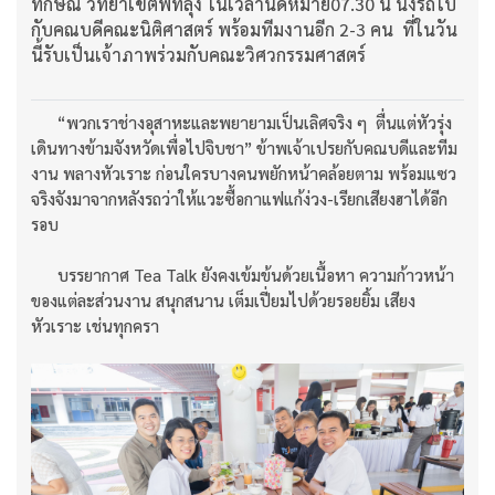
ทักษิณ วิทยาเขตพัทลุง ในเวลานัดหมาย07.30 น นั่งรถไป
กับคณบดีคณะนิติศาสตร์ พร้อมทีมงานอีก 2-3 คน ที่ในวัน
นี้รับเป็นเจ้าภาพร่วมกับคณะวิศวกรรมศาสตร์
“พวกเราช่างอุสาหะและพยายามเป็นเลิศจริง ๆ ตื่นแต่หัวรุ่ง
เดินทางข้ามจังหวัดเพื่อไปจิบชา” ข้าพเจ้าเปรยกับคณบดีและทีม
งาน พลางหัวเราะ ก่อนใครบางคนพยักหน้าคล้อยตาม พร้อมแซว
จริงจังมาจากหลังรถว่าให้แวะซื้อกาแฟแก้ง่วง-เรียกเสียงฮาได้อีก
รอบ
บรรยากาศ Tea Talk ยังคงเข้มข้นด้วยเนื้อหา ความก้าวหน้า
ของแต่ละส่วนงาน สนุกสนาน เต็มเปี่ยมไปด้วยรอยยิ้ม เสียง
หัวเราะ เช่นทุกครา