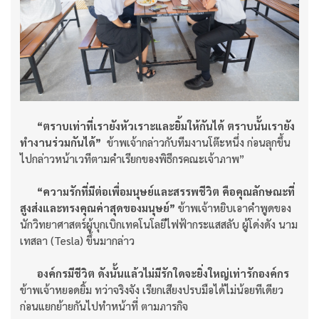
“ตราบเท่าที่เรายังหัวเราะและยิ้มให้กันได้ ตราบนั้นเรายัง
ทำงานร่วมกันได้”
ข้าพเจ้ากล่าวกับทีมงานโต๊ะหนึ่ง ก่อนลุกขึ้น
ไปกล่าวหน้าเวทีตามคำเรียกของพิธีกรคณะเจ้าภาพ”
“ความรักที่มีต่อเพื่อมนุษย์และสรรพชีวิต คือคุณลักษณะที่
สูงส่งและทรงคุณค่าสุดของมนุษย์”
ข้าพเจ้าหยิบเอาคำพูดของ
นักวิทยาศาสตร์ผู้บุกเบิกเทคโนโลยีไฟฟ้ากระแสสลับ ผู้โด่งดัง นาม
เทสลา (Tesla) ขึ้นมากล่าว
องค์กรมีชีวิต ดังนั้นแล้วไม่มีรักใดจะยิ่งใหญ่เท่ารักองค์กร
ข้าพเจ้าหยอดยิ้ม ทว่าจริงจัง เรียกเสียงปรบมือได้ไม่น้อยทีเดียว
ก่อนแยกย้ายกันไปทำหน้าที่ ตามภารกิจ