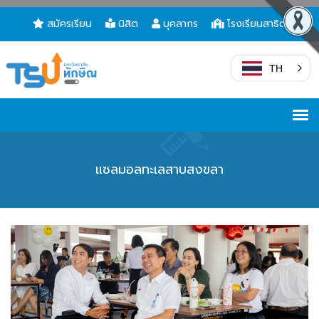
สมัครเรียน
นิสิต
บุคลากร
โรงเรียนสาธิต
TH
แซลมอลทะเลสาบสงขลา