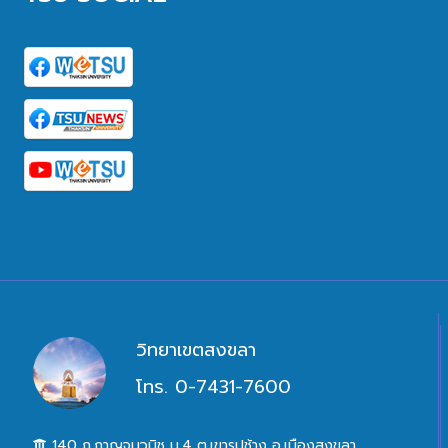
วิทยาเขตสงขลา
โทร. 0-7431-7600
140 ถ.กาญจนวนิช ม.4 ต.เขารูปช้าง อ.เมืองสงขลา