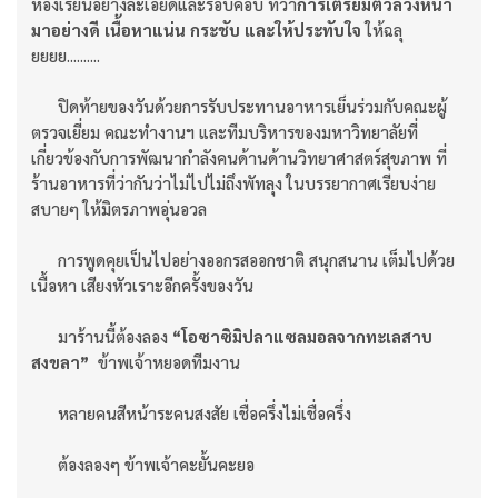
ห้องเรียนอย่างละเอียดและรอบคอบ ทว่า
การเตรียมตัวล่วงหน้า
มาอย่างดี เนื้อหาแน่น กระชับ และให้ประทับใจ
ให้ฉลุ
ยยยย..........
ปิดท้ายของวันด้วยการรับประทานอาหารเย็นร่วมกับคณะผู้
ตรวจเยี่ยม คณะทำงานฯ และทีมบริหารของมหาวิทยาลัยที่
เกี่ยวข้องกับการพัฒนากำลังคนด้านด้านวิทยาศาสตร์สุขภาพ ที่
ร้านอาหารที่ว่ากันว่าไม่ไปไม่ถึงพัทลุง ในบรรยากาศเรียบง่าย
สบายๆ ให้มิตรภาพอุ่นอวล
การพูดคุยเป็นไปอย่างออกรสออกชาติ สนุกสนาน เต็มไปด้วย
เนื้อหา เสียงหัวเราะอีกครั้งของวัน
มาร้านนี้ต้องลอง
“โอซาซิมิปลาแซลมอลจากทะเลสาบ
สงขลา”
ข้าพเจ้าหยอดทีมงาน
หลายคนสีหน้าระคนสงสัย เชื่อครึ่งไม่เชื่อครึ่ง
ต้องลองๆ ข้าพเจ้าคะยั้นคะยอ