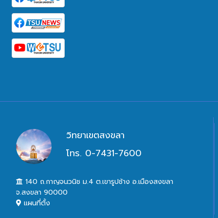
วิทยาเขตสงขลา
โทร. 0-7431-7600
140 ถ.กาญจนวนิช ม.4 ต.เขารูปช้าง อ.เมืองสงขลา
จ.สงขลา 90000
แผนที่ตั้ง