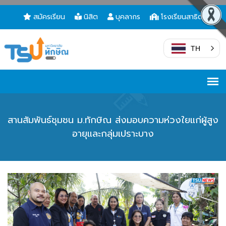
สมัครเรียน
นิสิต
บุคลากร
โรงเรียนสาธิต
TH
สานสัมพันธ์ชุมชน ม.ทักษิณ ส่งมอบความห่วงใยแก่ผู้สูง
อายุและกลุ่มเปราะบาง