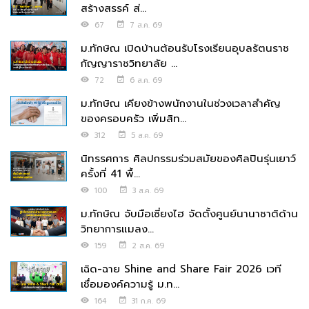
สร้างสรรค์ ส่...
67
7 ส.ค. 69
ม.ทักษิณ เปิดบ้านต้อนรับโรงเรียนอุบลรัตนราช
กัญญาราชวิทยาลัย ...
72
6 ส.ค. 69
ม.ทักษิณ เคียงข้างพนักงานในช่วงเวลาสำคัญ
ของครอบครัว เพิ่มสิท...
312
5 ส.ค. 69
นิทรรศการ ศิลปกรรมร่วมสมัยของศิลปินรุ่นเยาว์
ครั้งที่ 41 พื้...
100
3 ส.ค. 69
ม.ทักษิณ จับมือเซี่ยงไฮ จัดตั้งศูนย์นานาชาติด้าน
วิทยาการแมลง...
159
2 ส.ค. 69
เฉิด-ฉาย Shine and Share Fair 2026 เวที
เชื่อมองค์ความรู้ ม.ท...
164
31 ก.ค. 69