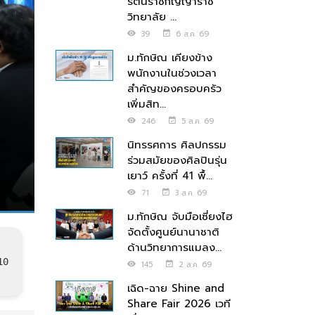
รัตนราชกัญญาราช
วิทยาลัย ...
39
6 ส.ค. 69
ม.ทักษิณ เคียงข้าง
พนักงานในช่วงเวลา
สำคัญของครอบครัว
เพิ่มสิท...
246
5 ส.ค. 69
นิทรรศการ ศิลปกรรม
ร่วมสมัยของศิลปินรุ่น
เยาว์ ครั้งที่ 41 พื้...
71
3 ส.ค. 69
ม.ทักษิณ จับมือเซี่ยงไฮ
จัดตั้งศูนย์นานาชาติ
ด้านวิทยาการแมลง...
10
145
2 ส.ค. 69
เฉิด-ฉาย Shine and
Share Fair 2026 เวที