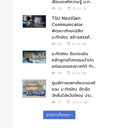
เชื่อมองค์ความรู้ ม.ท...
150
31 ก.ค. 69
TSU NextGen
Communicator
พัฒนาทักษะนิสิต
ม.ทักษิณ สร้างสรรค์...
161
31 ก.ค. 69
ม.ทักษิณ รับประเมิน
หลักสูตรกิจกรรมบำบัด
แห่งแรกของภาคใต้ ก้า...
161
31 ก.ค. 69
ศูนย์การแพทย์แบบองค์
รวม ม.ทักษิณ จัดฉีด
วัคซีนไข้หวัดใหญ่ ประ...
77
29 ก.ค. 69
อ่านข่าวทั้งหมด