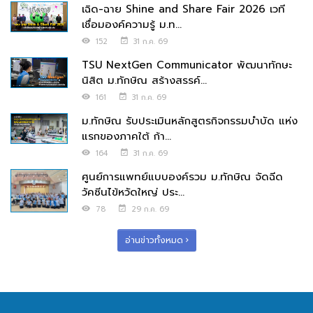
เฉิด-ฉาย Shine and Share Fair 2026 เวที
เชื่อมองค์ความรู้ ม.ท...
152
31 ก.ค. 69
TSU NextGen Communicator พัฒนาทักษะ
นิสิต ม.ทักษิณ สร้างสรรค์...
161
31 ก.ค. 69
ม.ทักษิณ รับประเมินหลักสูตรกิจกรรมบำบัด แห่ง
แรกของภาคใต้ ก้า...
164
31 ก.ค. 69
ศูนย์การแพทย์แบบองค์รวม ม.ทักษิณ จัดฉีด
วัคซีนไข้หวัดใหญ่ ประ...
78
29 ก.ค. 69
อ่านข่าวทั้งหมด