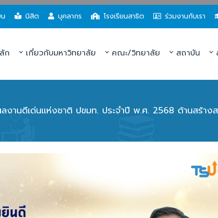
ยน
นิสิต
บุคลากร
โรงเรียนสาธิต
ร่วมงานกับเรา
ลัก
เกี่ยวกับมหาวิทยาลัย
คณะ/วิทยาลัย
สถาบัน
ส
ีผลงานดีเด่นแห่งชาติ ปขมท. ประจำปี พ.ศ. 2568 ด้านสร้างส