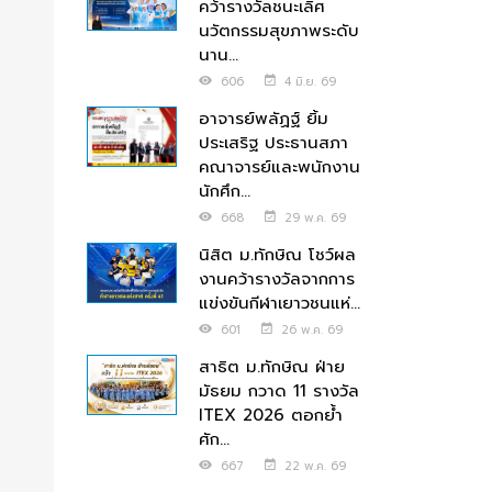
คว้ารางวัลชนะเลิศ
นวัตกรรมสุขภาพระดับ
นาน...
606
4 มิ.ย. 69
อาจารย์พลัฏฐ์ ยิ้ม
ประเสริฐ ประธานสภา
คณาจารย์และพนักงาน
นักศึก...
668
29 พ.ค. 69
นิสิต ม.ทักษิณ โชว์ผล
งานคว้ารางวัลจากการ
แข่งขันกีฬาเยาวชนแห่...
601
26 พ.ค. 69
สาธิต ม.ทักษิณ ฝ่าย
มัธยม กวาด 11 รางวัล
ITEX 2026 ตอกย้ำ
ศัก...
667
22 พ.ค. 69