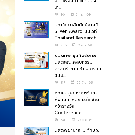
จิตตพงศ์ ตัวแทนประ
เท...
96
31 ก.ค. 69
มหาวิทยาลัยทักษิณคว้า
Silver Award บนเวที
Thailand Research ...
275
2 ก.ค. 69
อมรเทพ ขุนทิพย์ลาย
นิสิตคณะศิลปกรรม
ศาสตร์ ผ่านเข้ารอบรอง
ชนะเ...
317
25 มิ.ย. 69
คณะมนุษยศาสตร์และ
สังคมศาสตร์ ม.ทักษิณ
คว้ารางวัล
Conference ...
540
23 มิ.ย. 69
นิสิตพยาบาล ม.ทักษิณ