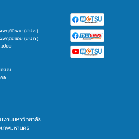
ระพฤติมิชอบ (ป.ป.ช.)
ระพฤติมิชอบ (ป.ป.ท.)
ะเบียบ
ทักษิณ
คคล
นงานมหาวิทยาลัย
ุงเทพมหานคร