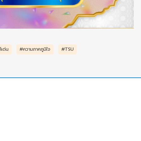
เด่น
#ความภาคภูมิใจ
#TSU