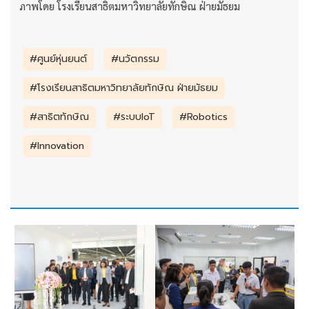
ภาพโดย โรงเรียนสาธิตมหาวิทยาลัยทักษิณ ฝ่ายมัธยม
#ศูนย์หุ่นยนต์
#นวัตกรรม
#โรงเรียนสาธิตมหาวิทยาลัยทักษิณ ฝ่ายมัธยม
#สาธิตทักษิณ
#ระบบIoT
#Robotics
#Innovation