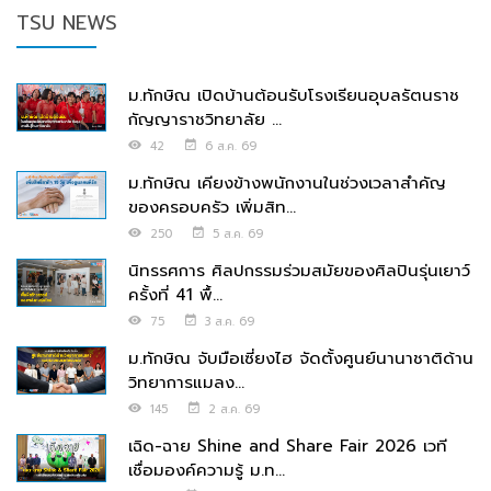
TSU NEWS
ม.ทักษิณ เปิดบ้านต้อนรับโรงเรียนอุบลรัตนราช
กัญญาราชวิทยาลัย ...
42
6 ส.ค. 69
ม.ทักษิณ เคียงข้างพนักงานในช่วงเวลาสำคัญ
ของครอบครัว เพิ่มสิท...
250
5 ส.ค. 69
นิทรรศการ ศิลปกรรมร่วมสมัยของศิลปินรุ่นเยาว์
ครั้งที่ 41 พื้...
75
3 ส.ค. 69
ม.ทักษิณ จับมือเซี่ยงไฮ จัดตั้งศูนย์นานาชาติด้าน
วิทยาการแมลง...
145
2 ส.ค. 69
เฉิด-ฉาย Shine and Share Fair 2026 เวที
เชื่อมองค์ความรู้ ม.ท...