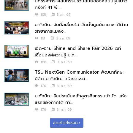
นิทรรศการ ศิลปกรรมร่วมสมัยของศิลปินรุ่นเยาว์
ครั้งที่ 41 พื้...
108
3 ส.ค. 69
ม.ทักษิณ จับมือเซี่ยงไฮ จัดตั้งศูนย์นานาชาติด้าน
วิทยาการแมลง...
161
2 ส.ค. 69
เฉิด-ฉาย Shine and Share Fair 2026 เวที
เชื่อมองค์ความรู้ ม.ท...
166
31 ก.ค. 69
TSU NextGen Communicator พัฒนาทักษะ
นิสิต ม.ทักษิณ สร้างสรรค์...
170
31 ก.ค. 69
ม.ทักษิณ รับประเมินหลักสูตรกิจกรรมบำบัด แห่ง
แรกของภาคใต้ ก้า...
179
31 ก.ค. 69
อ่านข่าวทั้งหมด