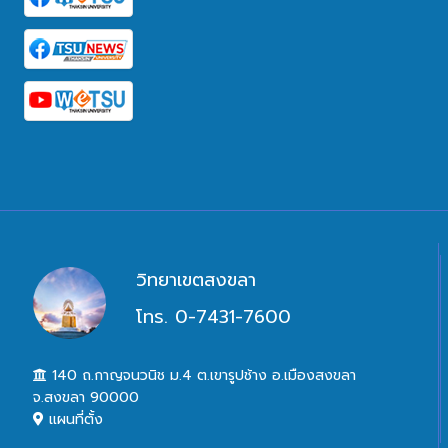
วิทยาเขตสงขลา
โทร. 0-7431-7600
140 ถ.กาญจนวนิช ม.4 ต.เขารูปช้าง อ.เมืองสงขลา
จ.สงขลา 90000
แผนที่ตั้ง