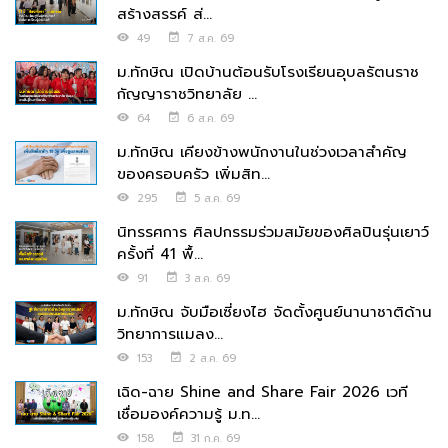
สร้างสรรค์ ส่...
49
7 ส.ค. 69
ม.ทักษิณ เปิดบ้านต้อนรับโรงเรียนอุบลรัตนราช
กัญญาราชวิทยาลัย ...
64
6 ส.ค. 69
ม.ทักษิณ เคียงข้างพนักงานในช่วงเวลาสำคัญ
ของครอบครัว เพิ่มสิท...
295
5 ส.ค. 69
นิทรรศการ ศิลปกรรมร่วมสมัยของศิลปินรุ่นเยาว์
ครั้งที่ 41 พื้...
91
3 ส.ค. 69
ม.ทักษิณ จับมือเซี่ยงไฮ จัดตั้งศูนย์นานาชาติด้าน
วิทยาการแมลง...
153
2 ส.ค. 69
เฉิด-ฉาย Shine and Share Fair 2026 เวที
เชื่อมองค์ความรู้ ม.ท...
158
31 ก.ค. 69