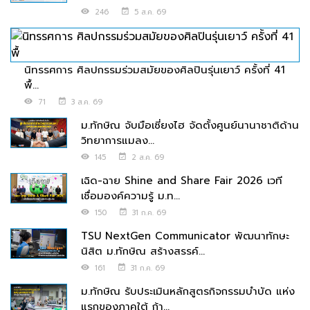
246
5 ส.ค. 69
นิทรรศการ ศิลปกรรมร่วมสมัยของศิลปินรุ่นเยาว์ ครั้งที่ 41
พื้...
71
3 ส.ค. 69
ม.ทักษิณ จับมือเซี่ยงไฮ จัดตั้งศูนย์นานาชาติด้าน
วิทยาการแมลง...
145
2 ส.ค. 69
เฉิด-ฉาย Shine and Share Fair 2026 เวที
เชื่อมองค์ความรู้ ม.ท...
150
31 ก.ค. 69
TSU NextGen Communicator พัฒนาทักษะ
นิสิต ม.ทักษิณ สร้างสรรค์...
161
31 ก.ค. 69
ม.ทักษิณ รับประเมินหลักสูตรกิจกรรมบำบัด แห่ง
แรกของภาคใต้ ก้า...