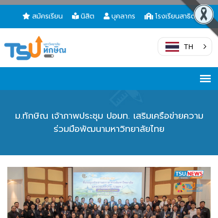
สมัครเรียน
นิสิต
บุคลากร
โรงเรียนสาธิต
TH
ม.ทักษิณ เจ้าภาพประชุม ปอมท. เสริมเครือข่ายความ
ร่วมมือพัฒนามหาวิทยาลัยไทย