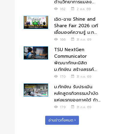
ด้านวิทยาการแมลง...
162
2 ส.ค. 69
เฉิด-ฉาย Shine and
Share Fair 2026 เวที
เชื่อมองค์ความรู้ ม.ท...
166
31 ก.ค. 69
TSU NextGen
Communicator
พัฒนาทักษะนิสิต
ม.ทักษิณ สร้างสรรค์...
170
31 ก.ค. 69
ม.ทักษิณ รับประเมิน
หลักสูตรกิจกรรมบำบัด
แห่งแรกของภาคใต้ ก้า...
179
31 ก.ค. 69
อ่านข่าวทั้งหมด