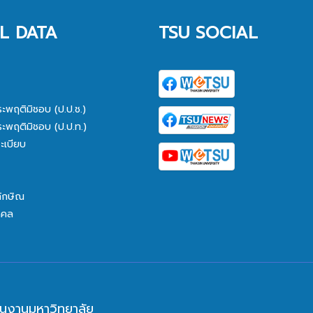
L DATA
TSU SOCIAL
ระพฤติมิชอบ (ป.ป.ช.)
ระพฤติมิชอบ (ป.ป.ท.)
ะเบียบ
ทักษิณ
คคล
นงานมหาวิทยาลัย