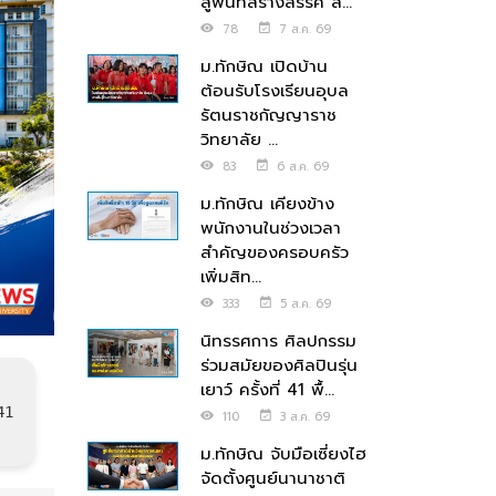
สู่พื้นที่สร้างสรรค์ ส่...
78
7 ส.ค. 69
ม.ทักษิณ เปิดบ้าน
ต้อนรับโรงเรียนอุบล
รัตนราชกัญญาราช
วิทยาลัย ...
83
6 ส.ค. 69
ม.ทักษิณ เคียงข้าง
พนักงานในช่วงเวลา
สำคัญของครอบครัว
เพิ่มสิท...
333
5 ส.ค. 69
นิทรรศการ ศิลปกรรม
ร่วมสมัยของศิลปินรุ่น
เยาว์ ครั้งที่ 41 พื้...
41
110
3 ส.ค. 69
ม.ทักษิณ จับมือเซี่ยงไฮ
จัดตั้งศูนย์นานาชาติ