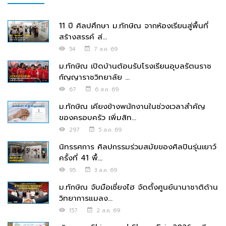
11 ปี ศิลปศึกษา ม.ทักษิณ จากห้องเรียนสู่พื้นที่
สร้างสรรค์ ส่...
54
7 ส.ค. 69
ม.ทักษิณ เปิดบ้านต้อนรับโรงเรียนอุบลรัตนราช
กัญญาราชวิทยาลัย ...
67
6 ส.ค. 69
ม.ทักษิณ เคียงข้างพนักงานในช่วงเวลาสำคัญ
ของครอบครัว เพิ่มสิท...
297
5 ส.ค. 69
นิทรรศการ ศิลปกรรมร่วมสมัยของศิลปินรุ่นเยาว์
ครั้งที่ 41 พื้...
95
3 ส.ค. 69
ม.ทักษิณ จับมือเซี่ยงไฮ จัดตั้งศูนย์นานาชาติด้าน
วิทยาการแมลง...
157
2 ส.ค. 69