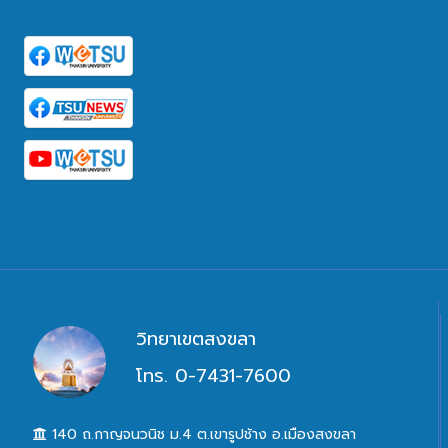
วิทยาเขตสงขลา
โทร. 0-7431-7600
140 ถ.กาญจนวนิช ม.4 ต.เขารูปช้าง อ.เมืองสงขลา