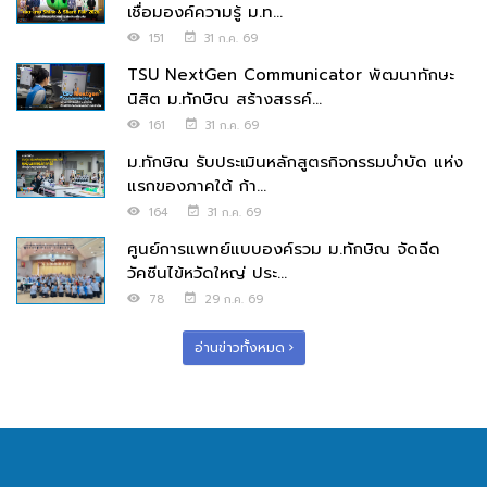
เชื่อมองค์ความรู้ ม.ท...
151
31 ก.ค. 69
TSU NextGen Communicator พัฒนาทักษะ
นิสิต ม.ทักษิณ สร้างสรรค์...
161
31 ก.ค. 69
ม.ทักษิณ รับประเมินหลักสูตรกิจกรรมบำบัด แห่ง
แรกของภาคใต้ ก้า...
164
31 ก.ค. 69
ศูนย์การแพทย์แบบองค์รวม ม.ทักษิณ จัดฉีด
วัคซีนไข้หวัดใหญ่ ประ...
78
29 ก.ค. 69
อ่านข่าวทั้งหมด