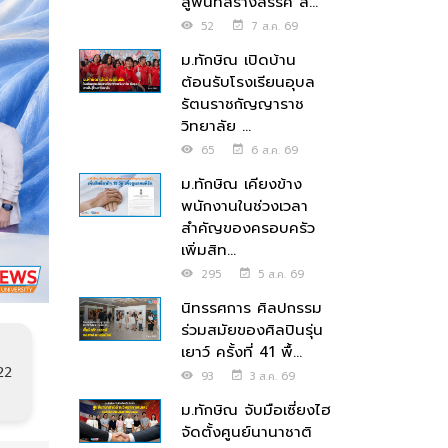
สู่พื้นที่สร้างสรรค์ ส่...
52
7 ส.ค. 69
ม.ทักษิณ เปิดบ้าน
ต้อนรับโรงเรียนอุบล
รัตนราชกัญญาราช
วิทยาลัย ...
65
6 ส.ค. 69
ม.ทักษิณ เคียงข้าง
พนักงานในช่วงเวลา
สำคัญของครอบครัว
เพิ่มสิท...
295
5 ส.ค. 69
นิทรรศการ ศิลปกรรม
ร่วมสมัยของศิลปินรุ่น
เยาว์ ครั้งที่ 41 พื้...
22
93
3 ส.ค. 69
ม.ทักษิณ จับมือเซี่ยงไฮ
จัดตั้งศูนย์นานาชาติ