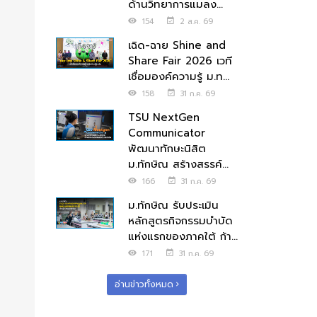
ด้านวิทยาการแมลง...
154
2 ส.ค. 69
เฉิด-ฉาย Shine and
Share Fair 2026 เวที
เชื่อมองค์ความรู้ ม.ท...
158
31 ก.ค. 69
TSU NextGen
Communicator
พัฒนาทักษะนิสิต
ม.ทักษิณ สร้างสรรค์...
166
31 ก.ค. 69
ม.ทักษิณ รับประเมิน
หลักสูตรกิจกรรมบำบัด
แห่งแรกของภาคใต้ ก้า...
171
31 ก.ค. 69
อ่านข่าวทั้งหมด