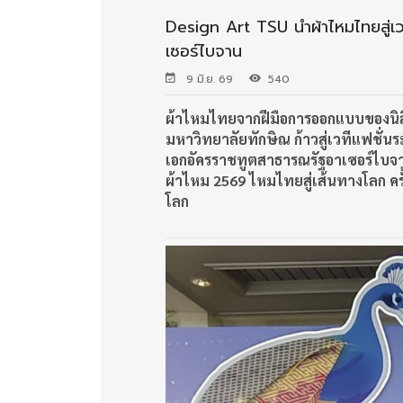
Design Art TSU นำผ้าไหมไทยสู่เ
เซอร์ไบจาน
9 มิ.ย. 69
540
ผ้าไหมไทยจากฝีมือการออกแบบของนิ
มหาวิทยาลัยทักษิณ ก้าวสู่เวทีแฟชั่น
เอกอัครราชทูตสาธารณรัฐอาเซอร์ไบ
ผ้าไหม 2569
ไหมไทยสู่เส้นทางโลก ครั
โลก