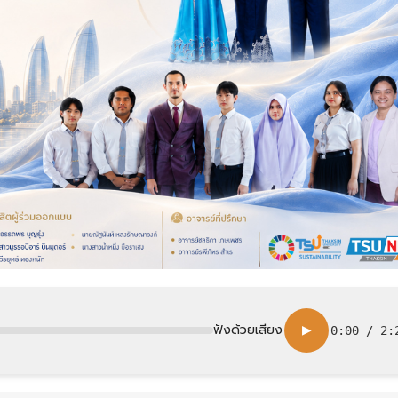
ฟังด้วยเสียง
▶
0:00
/
2: