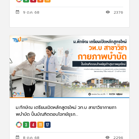
9 ต.ค. 68
2376
ม.ทักษิณ เตรียมเปิดหลักสูตรใหม่ วท.บ สาขาวิชากายภา
พบําบัด ปั้นบัณฑิตตอบโจทย์ธุรก...
8 ต.ค. 68
2296