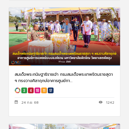
สมเด็จพระกนิษฐาธิราชเจ้า กรมสมเด็จพระเทพรัตนราชสุดา
ฯ ทรงวางศิลาฤกษ์อาคารศูนย์กา...
24 ก.ย. 68
1242