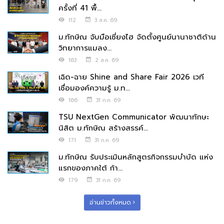
ครั้งที่ 41 พื้...
112
3 ส.ค. 69
ม.ทักษิณ จับมือเซี่ยงไฮ จัดตั้งศูนย์นานาชาติด้าน
วิทยาการแมลง...
163
2 ส.ค. 69
เฉิด-ฉาย Shine and Share Fair 2026 เวที
เชื่อมองค์ความรู้ ม.ท...
166
31 ก.ค. 69
TSU NextGen Communicator พัฒนาทักษะ
นิสิต ม.ทักษิณ สร้างสรรค์...
171
31 ก.ค. 69
ม.ทักษิณ รับประเมินหลักสูตรกิจกรรมบำบัด แห่ง
แรกของภาคใต้ ก้า...
179
31 ก.ค. 69
อ่านข่าวทั้งหมด