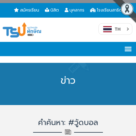
สมัครเรียน
นิสิต
บุคลากร
โรงเรียนสาธิต
TH
ข่าว
คำค้นหา: #วู้ดบอล