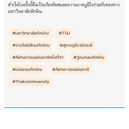
สำเร็จในครั้งนี้ถือเป็นเกียรติยศและความภาคภูมิใจร่วมกันของชาว
มหาวิทยาลัยทักษิณ
#มหาวิทยาลัยทักษิณ
#TSU
#รางวัลนิสิตมทักษิณ
#สุราษฎร์ธานีเกมส์
#กีฬาเยาวชนแห่งชาติครั้งที่41
#วู้ดบอลมทักษิณ
#เปตองมทักษิณ
#กีฬาเยาวชนแห่งชาติ
#ThaksinUniversity