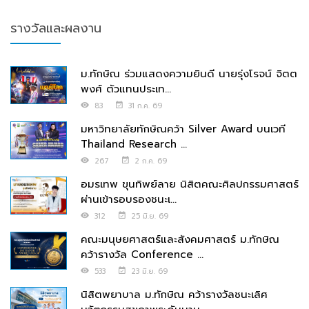
รางวัลและผลงาน
ม.ทักษิณ ร่วมแสดงความยินดี นายรุ่งโรจน์ จิตต
พงศ์ ตัวแทนประเท...
83
31 ก.ค. 69
มหาวิทยาลัยทักษิณคว้า Silver Award บนเวที
Thailand Research ...
267
2 ก.ค. 69
อมรเทพ ขุนทิพย์ลาย นิสิตคณะศิลปกรรมศาสตร์
ผ่านเข้ารอบรองชนะเ...
312
25 มิ.ย. 69
คณะมนุษยศาสตร์และสังคมศาสตร์ ม.ทักษิณ
คว้ารางวัล Conference ...
533
23 มิ.ย. 69
นิสิตพยาบาล ม.ทักษิณ คว้ารางวัลชนะเลิศ