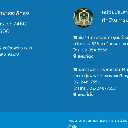
หน่วยประสา
ิทยาเขตพัทลุง
ทักษิณ กร
ทร. 0-7460-
600
ชั้น 14 กระทรวงการอุดมศึกษ
นวัตกรรม 328 ถ.ศรีอยุธยา เข
 ต.บ้านพร้าว อ.ป่า
โทร. 02-354-5556
ทลุง 93210
แผนที่ตั้ง
อาคารพญาไทพลาซ่า ชั้น 14
แขวง ทุ่งพญาไท เขตราชเทวี ก
02-248-7553
โทรสาร : 02-248-7553
แผนที่ตั้ง
พัฒนาโดย : สถาบันทรัพยากรการเรียนรู้
ทักษิณ