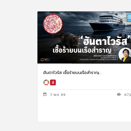
ฮันตาไวรัส เชื้อร้ายบนเรือสำราญ...
7 พ.ค. 69
67