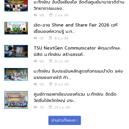
ม.ทักษิณ จับมือเซี่ยงไฮ จัดตั้งศูนย์นานาชาติด้าน
วิทยาการแมลง...
145
2 ส.ค. 69
เฉิด-ฉาย Shine and Share Fair 2026 เวที
เชื่อมองค์ความรู้ ม.ท...
151
31 ก.ค. 69
TSU NextGen Communicator พัฒนาทักษะ
นิสิต ม.ทักษิณ สร้างสรรค์...
161
31 ก.ค. 69
ม.ทักษิณ รับประเมินหลักสูตรกิจกรรมบำบัด แห่ง
แรกของภาคใต้ ก้า...
161
31 ก.ค. 69
ศูนย์การแพทย์แบบองค์รวม ม.ทักษิณ จัดฉีด
วัคซีนไข้หวัดใหญ่ ประ...
78
29 ก.ค. 69
อ่านข่าวทั้งหมด