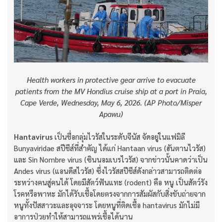
Health workers in protective gear arrive to evacuate
patients from the MV Hondius cruise ship at a port in Praia,
Cape Verde, Wednesday, May 6, 2026. (AP Photo/Misper
Apawu)
Hantavirus
เป็นชื่อกลุ่มไวรัสในระดับจีนัส จัดอยู่ในแฟมิลี
Bunyaviridae สปีชีส์ที่สำคัญ ได้แก่ Hantaan virus (ฮันตานไวรัส)
และ Sin Nombre virus (ซินนอมเบรไวรัส) จากข่าวนั้นคาดว่าเป็น
Andes virus (แอนดีสไวรัส) ซึ่งไวรัสสปีชีส์ดังกล่าวสามารถติดต่อ
ระหว่างคนสู่คนได้ โดยมีสัตว์ฟันแทะ (rodent) คือ หนู เป็นสัตว์รัง
โรคหรือพาหะ มักได้รับเชื้อโดยตรงจากการสัมผัสกับสิ่งขับถ่ายจาก
หนูทั้งปัสสาวะและอุจจาระ โดยหนูที่ติดเชื้อ hantavirus มักไม่มี
อาการป่วยทำให้สามารถแพร่เชื้อได้นาน