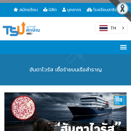
สมัครเรียน
นิสิต
บุคลากร
โรงเรียนสาธิต
TH
ฮันตาไวรัส เชื้อร้ายบนเรือสำราญ